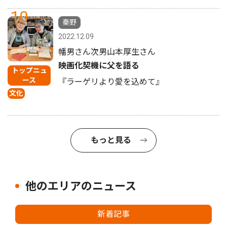
10
秦野
2022.12.09
幡男さん次男山本厚生さん
映画化契機に父を語る
トップニュ
ース
『ラーゲリより愛を込めて』
文化
もっと見る
他のエリアのニュース
新着記事