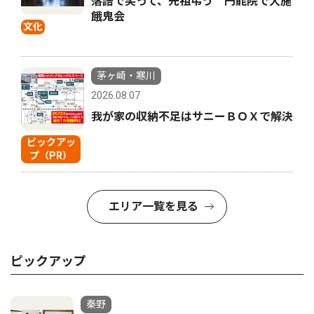
落語で笑って、先祖弔う 円能院で大施
餓鬼会
文化
茅ヶ崎・寒川
2026.08.07
我が家の収納不足はサニーＢＯＸで解決
ピックアッ
プ（PR）
エリア一覧を見る
ピックアップ
秦野