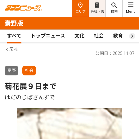
エリア
会社・IR
検索
Menu
秦野版
すべて
トップニュース
文化
社会
教育
ス
戻る
公開日：2025.11.07
秦野
社会
菊花展９日まで
はだのじばさんずで