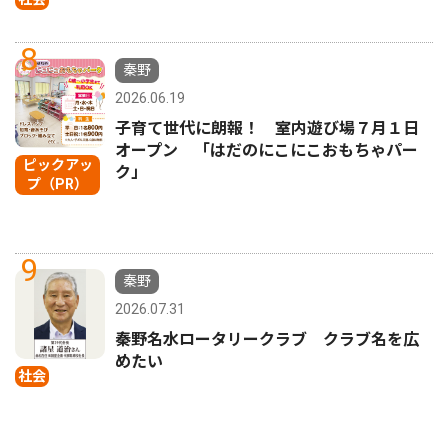
8
秦野
2026.06.19
子育て世代に朗報！ 室内遊び場７月１日
オープン 「はだのにこにこおもちゃパー
ピックアッ
ク」
プ（PR）
9
秦野
2026.07.31
秦野名水ロータリークラブ クラブ名を広
めたい
社会