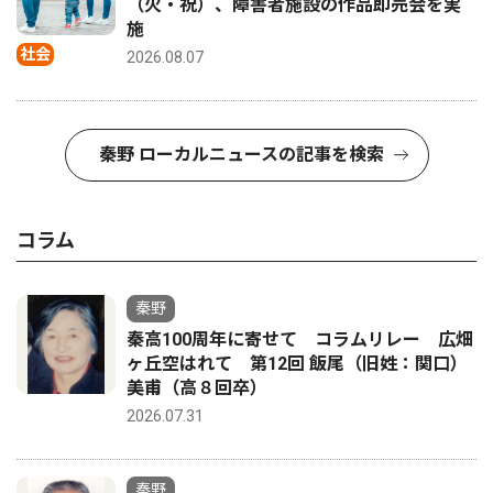
（火・祝）、障害者施設の作品即売会を実
施
社会
2026.08.07
秦野 ローカルニュースの記事を検索
コラム
秦野
秦高100周年に寄せて コラムリレー 広畑
ヶ丘空はれて 第12回 飯尾（旧姓：関口）
美甫（高８回卒）
2026.07.31
秦野