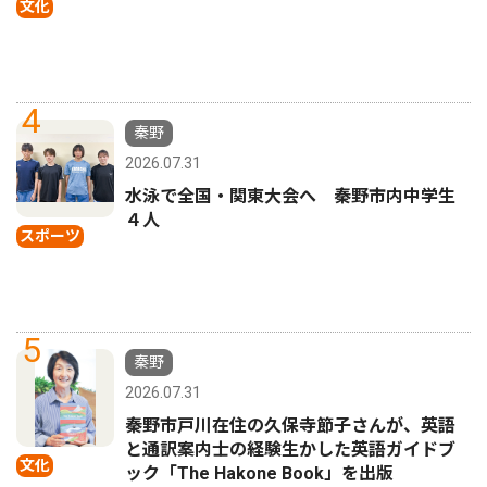
文化
4
秦野
2026.07.31
水泳で全国・関東大会へ 秦野市内中学生
４人
スポーツ
5
秦野
2026.07.31
秦野市戸川在住の久保寺節子さんが、英語
と通訳案内士の経験生かした英語ガイドブ
文化
ック「The Hakone Book」を出版