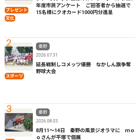
年度市民アンケート ご回答者から抽選で
プレゼント
15名様にクオカード1000円分進呈
文化
2
秦野
2026.07.31
延長戦制しコメッツ優勝 なかしん旗争奪
野球大会
スポーツ
3
秦野
2026.08.03
8月11〜14日 秦野の風景ジオラマに ｍｏ
ｏさんが平塚で個展