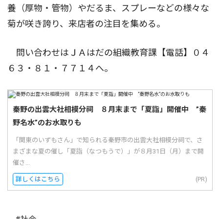
養（厚物・管物）やだるま、スプレーなどの様々な
菊が咲き誇り、来店者の注目を集める。
問い合わせはＪＡはだの組織教育課【電話】０４
６３・８１・７７１４へ。
秦野の出雲大社相模分祠 ８月末まで「夏詣」開催中 ”秦
野名水”のお水取りも
「関東のいずもさん」で知られる秦野市の出雲大社相模分祠で、さ
まざまな夏の催し「夏詣（なつもうで）」が８月31日（月）まで開
催さ...
詳しくはこちら
(PR)