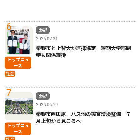
6
秦野
2026.07.31
秦野市と上智大が連携協定 短期大学部閉
学も関係維持
トップニュ
ース
社会
7
秦野
2026.06.19
秦野市西田原 ハス池の鑑賞環境整備 ７
月上旬から見ごろへ
トップニュ
ース
社会