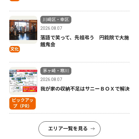
川崎区・幸区
2026.08.07
落語で笑って、先祖弔う 円能院で大施
餓鬼会
文化
茅ヶ崎・寒川
2026.08.07
我が家の収納不足はサニーＢＯＸで解決
ピックアッ
プ（PR）
エリア一覧を見る