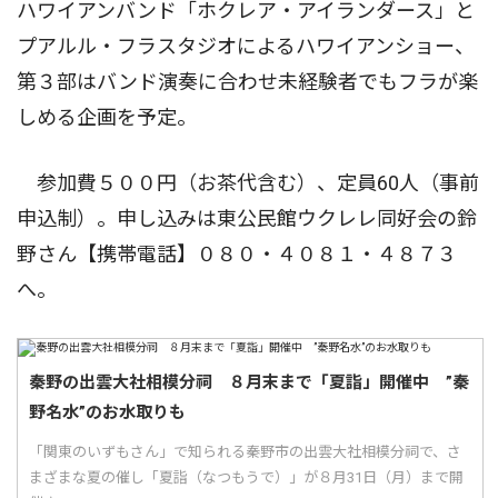
ハワイアンバンド「ホクレア・アイランダース」と
プアルル・フラスタジオによるハワイアンショー、
第３部はバンド演奏に合わせ未経験者でもフラが楽
しめる企画を予定。
参加費５００円（お茶代含む）、定員60人（事前
申込制）。申し込みは東公民館ウクレレ同好会の鈴
野さん【携帯電話】０８０・４０８１・４８７３
へ。
秦野の出雲大社相模分祠 ８月末まで「夏詣」開催中 ”秦
野名水”のお水取りも
「関東のいずもさん」で知られる秦野市の出雲大社相模分祠で、さ
まざまな夏の催し「夏詣（なつもうで）」が８月31日（月）まで開