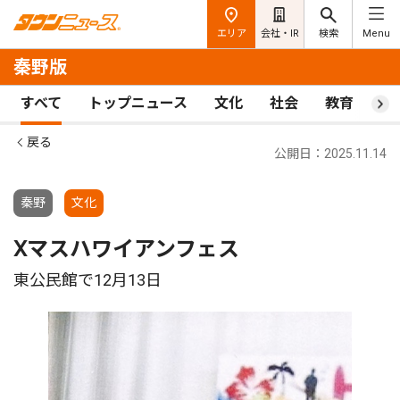
エリア
会社・IR
検索
Menu
秦野版
すべて
トップニュース
文化
社会
教育
ス
戻る
公開日：2025.11.14
秦野
文化
Ⅹマスハワイアンフェス
東公民館で12月13日