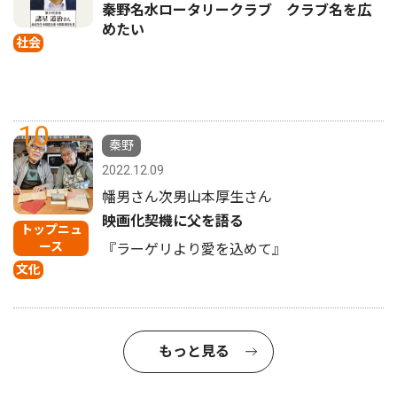
秦野名水ロータリークラブ クラブ名を広
めたい
社会
10
秦野
2022.12.09
幡男さん次男山本厚生さん
映画化契機に父を語る
トップニュ
ース
『ラーゲリより愛を込めて』
文化
もっと見る