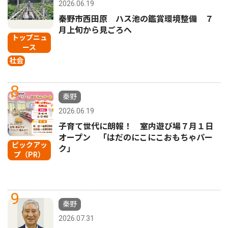
2026.06.19
秦野市西田原 ハス池の鑑賞環境整備 ７
月上旬から見ごろへ
トップニュ
ース
社会
8
秦野
2026.06.19
子育て世代に朗報！ 室内遊び場７月１日
オープン 「はだのにこにこおもちゃパー
ピックアッ
ク」
プ（PR）
9
秦野
2026.07.31