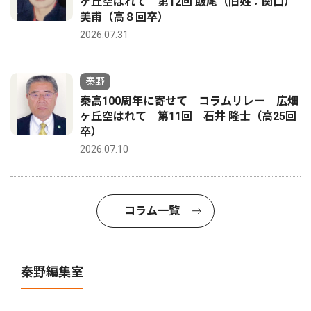
ヶ丘空はれて 第12回 飯尾（旧姓：関口）
美甫（高８回卒）
2026.07.31
秦野
秦高100周年に寄せて コラムリレー 広畑
ヶ丘空はれて 第11回 石井 隆士（高25回
卒）
2026.07.10
コラム一覧
秦野編集室