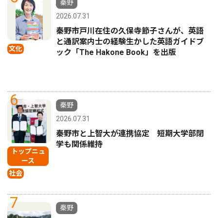
秦野
2026.07.31
秦野市戸川在住の久保寺節子さんが、英語
と通訳案内士の経験生かした英語ガイドブ
文化
ック「The Hakone Book」を出版
6
秦野
2026.07.31
秦野市と上智大が連携協定 短期大学部閉
学も関係維持
トップニュ
ース
社会
7
秦野