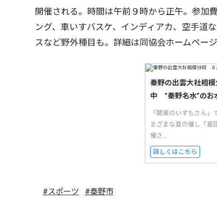
開催される。時間は午前９時から正午。参加
ング、車いすバスケ、インディアカ、空手道
スなど野外種目も。詳細は同協会ホームペー
秦野の出雲大社相模
中 ”秦野名水”のお
「関東のいずもさん」
まざまな夏の催し「夏
催さ...
詳しくはこちら
#スポーツ
#秦野市