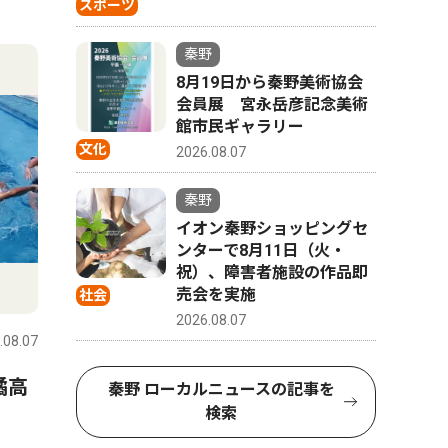
スポーツ
秦野
8月19日から秦野美術協会
会員展 宮永岳彦記念美術
館市民ギャラリー
文化
2026.08.07
秦野
イオン秦野ショッピングセ
ンターで8月11日（火・
祝）、障害者施設の作品即
売会を実施
社会
2026.08.07
.08.07
橘高
秦野 ローカルニュースの記事を
検索