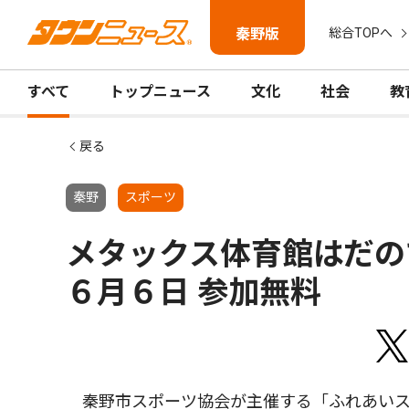
秦野版
総合TOPへ
すべて
トップニュース
文化
社会
教
戻る
秦野
スポーツ
メタックス体育館はだ
６月６日 参加無料
秦野市スポーツ協会が主催する「ふれあいス