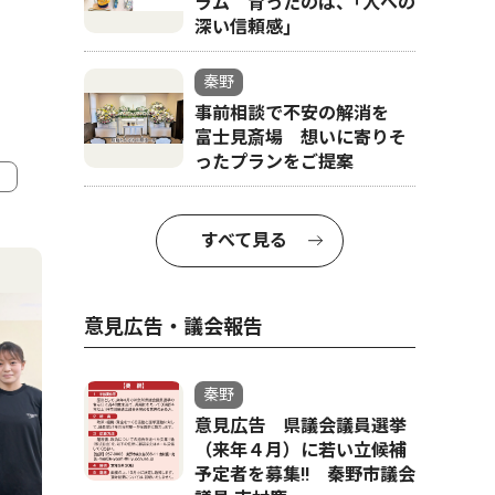
ラム 育ったのは、｢人への
深い信頼感｣
秦野
事前相談で不安の解消を
富士見斎場 想いに寄りそ
ったプランをご提案
4
5
すべて見る
意見広告・議会報告
秦野
意見広告 県議会議員選挙
（来年４月）に若い立候補
予定者を募集‼ 秦野市議会