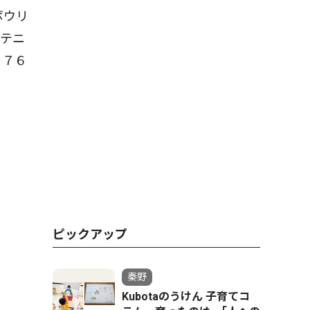
ボウリ
やテニ
３７６
ピックアップ
秦野
Kubotaのうけん 子育てコ