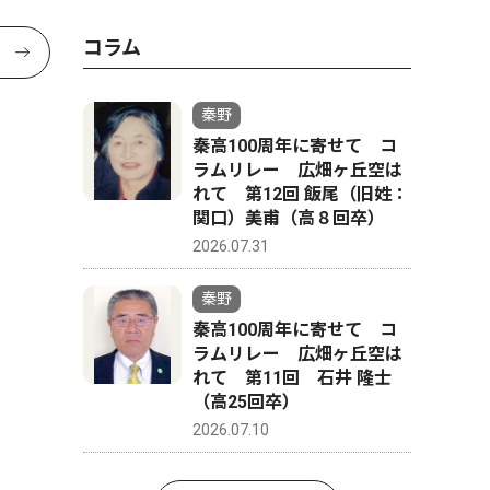
コラム
秦野
秦高100周年に寄せて コ
ラムリレー 広畑ヶ丘空は
れて 第12回 飯尾（旧姓：
関口）美甫（高８回卒）
2026.07.31
秦野
秦高100周年に寄せて コ
ラムリレー 広畑ヶ丘空は
れて 第11回 石井 隆士
（高25回卒）
2026.07.10