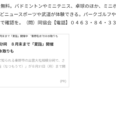
費無料。バドミントンやミニテニス、卓球のほか、ミニ
などニュースポーツや武道が体験できる。パークゴルフ
ジで確認を。（問）同協会【電話】０４６３・８４・３
分祠 ８月末まで「夏詣」開催
水取りも
で知られる秦野市の出雲大社相模分祠で、さ
詣（なつもうで）」が８月31日（月）まで開
(PR)