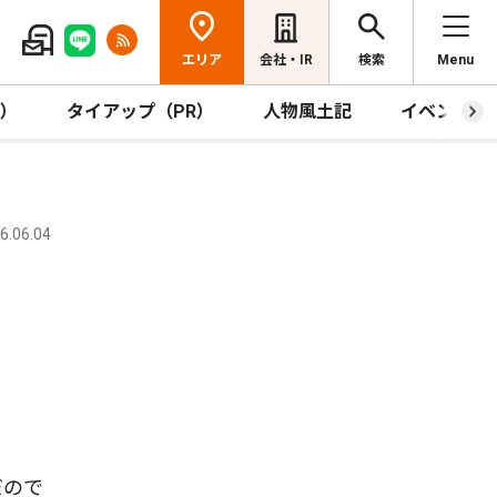
エリア
会社・IR
検索
Menu
R）
タイアップ（PR）
人物風土記
イベント
.06.04
」
だので