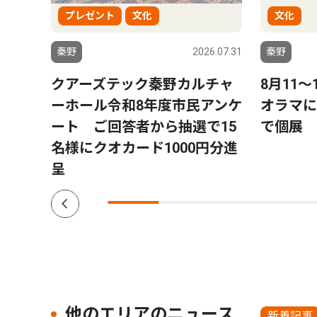
プレゼント
文化
文化
6.08.01
秦野
2026.07.31
秦野
ー」
クアーズテック秦野カルチャ
8月11
トにパ
ーホール令和8年度市民アンケ
オラマに
プ数
ート ご回答者から抽選で15
で個展
名様にクオカード1000円分進
呈
他のエリアのニュース
新着記事