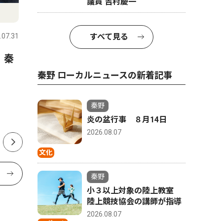
議員 吉村慶一
スポーツ
文化
すべて見る
.07.31
秦野
2026.07.31
秦野
 秦
延長戦制しコメッツ優勝 な
秦野市戸
かしん旗争奪野球大会
さんが、
秦野 ローカルニュースの新着記事
経験生か
ク「The 
秦野
版
炎の盆行事 ８月14日
2026.08.07
文化
秦野
小３以上対象の陸上教室
陸上競技協会の講師が指導
2026.08.07