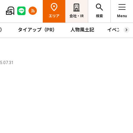
エリア
会社・IR
検索
Menu
R）
タイアップ（PR）
人物風土記
イベント
.07.31