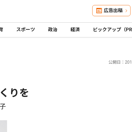
広告出稿
育
スポーツ
政治
経済
ピックアップ（P
公開日：2015
くりを
子