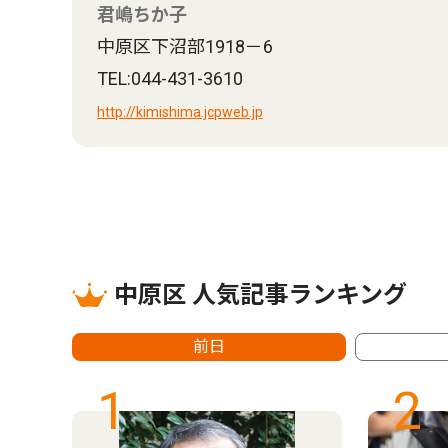
君嶋ちか子
中原区下沼部1918－6
TEL:044-431-3610
http://kimishima.jcpweb.jp
中原区 人気記事ランキング
前日
1
2