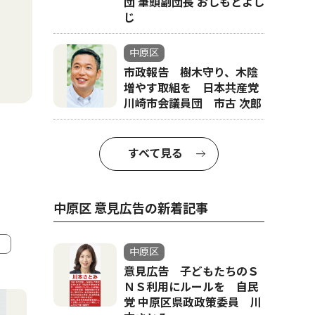
団 筆頭副団長 おしもとよし
じ
中原区
市政報告 樹木守り、木陰
増やす取組を 日本共産党
川崎市会議員団 市古 次郎
すべて見る
中原区 意見広告の新着記事
中原区
意見広告 子どもたちのＳ
4
5
ＮＳ利用にルールを 自民
党 中原区県政政策委員 川