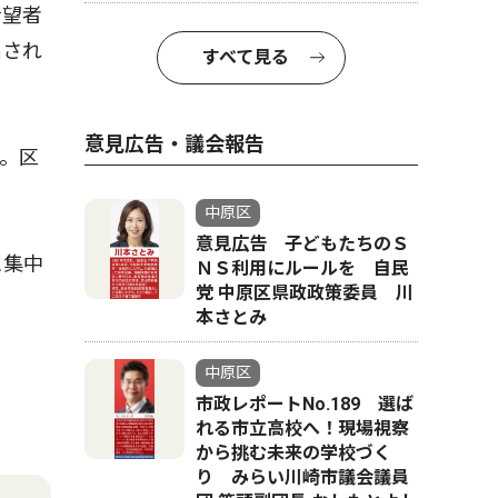
希望者
出され
すべて見る
意見広告・議会報告
。区
中原区
意見広告 子どもたちのＳ
に集中
ＮＳ利用にルールを 自民
党 中原区県政政策委員 川
本さとみ
中原区
市政レポートNo.189 選ば
れる市立高校へ！現場視察
から挑む未来の学校づく
り みらい川崎市議会議員