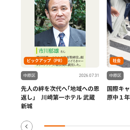
ピックアップ（PR）
社会
1.01.01
中原区
2026.07.31
中原区
闘士」の
先人の絆を次代へ｢地域への恩
国際キャ
返し｣ 川崎第一ホテル 武蔵
原中１年
新城