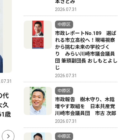
本さとみ
2026.07.31
中原区
市政レポートNo.189 選ば
れる市立高校へ！現場視察
から挑む未来の学校づく
り みらい川崎市議会議員
団 筆頭副団長 おしもとよし
社会
社会
じ
2026.07.31
.07.31
中原区
2026.07.31
中原区
中原区
の代
平間銀座 恒例のサマーフェ
新城神社
市政報告 樹木守り、木陰
大久
スタ ８月毎週土曜日
場 ８月
増やす取組を 日本共産党
川崎市会議員団 市古 次郎
1歳
2026.07.31
中原区