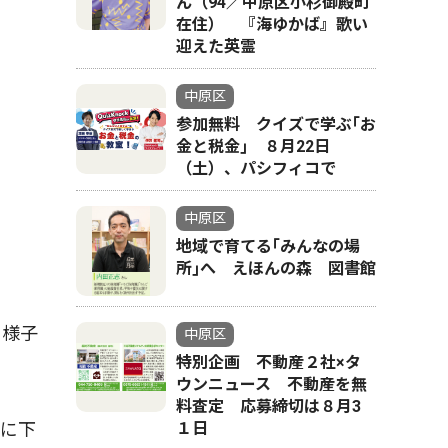
ん（94／中原区小杉御殿町
在住） 『海ゆかば』歌い
迎えた英霊
中原区
参加無料 クイズで学ぶ｢お
金と税金｣ ８月22日
（土）、パシフィコで
中原区
地域で育てる｢みんなの場
所｣へ えほんの森 図書館
る様子
中原区
特別企画 不動産２社×タ
ウンニュース 不動産を無
料査定 応募締切は８月3
に下
１日