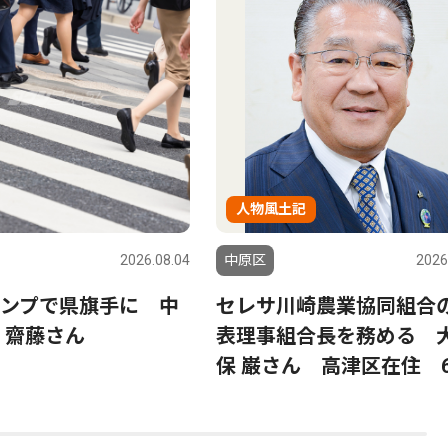
人物風土記
2026.08.04
中原区
2026
ンプで県旗手に 中
セレサ川崎農業協同組合
 齋藤さん
表理事組合長を務める 
保 巌さん 高津区在住 6