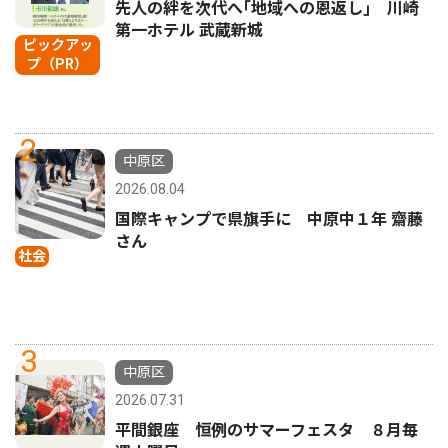
先人の絆を次代へ｢地域への恩返し｣ 川崎
第一ホテル 武蔵新城
ピックアッ
プ（PR）
2
中原区
2026.08.04
国際キャンプで県旗手に 中原中１年 齋藤
さん
社会
3
中原区
2026.07.31
平間銀座 恒例のサマーフェスタ ８月毎