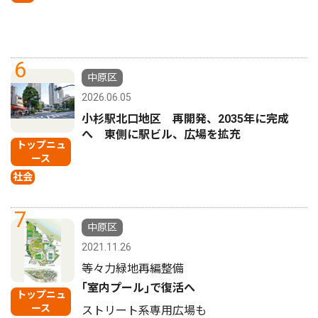
6
中原区
2026.06.05
小杉駅北口地区 再開発、2035年に完成
へ 東側に駅ビル、広場を拡充
トップニュ
ース
社会
7
中原区
2021.11.26
等々力緑地再編整備
｢室内プール｣で復活へ
トップニュ
ース
ストリート系専用広場も