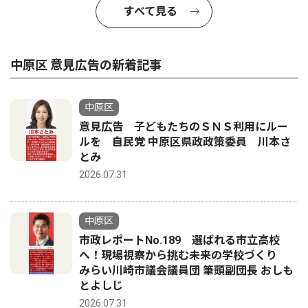
すべて見る
中原区 意見広告の新着記事
中原区
意見広告 子どもたちのＳＮＳ利用にルー
ルを 自民党 中原区県政政策委員 川本さ
とみ
2026.07.31
中原区
市政レポートNo.189 選ばれる市立高校
へ！現場視察から挑む未来の学校づくり
みらい川崎市議会議員団 筆頭副団長 おしも
とよしじ
2026.07.31