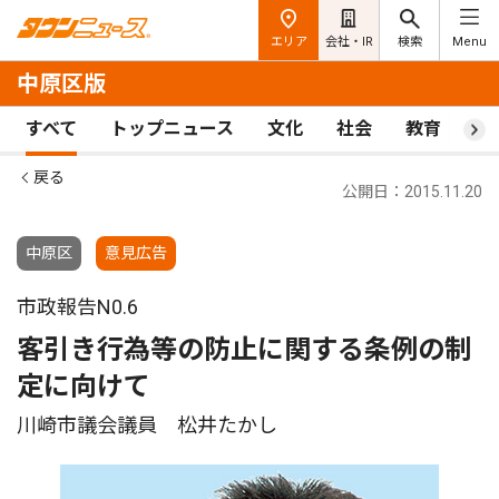
エリア
会社・IR
検索
Menu
中原区版
すべて
トップニュース
文化
社会
教育
ス
戻る
公開日：2015.11.20
中原区
意見広告
市政報告N0.6
客引き行為等の防止に関する条例の制
定に向けて
川崎市議会議員 松井たかし