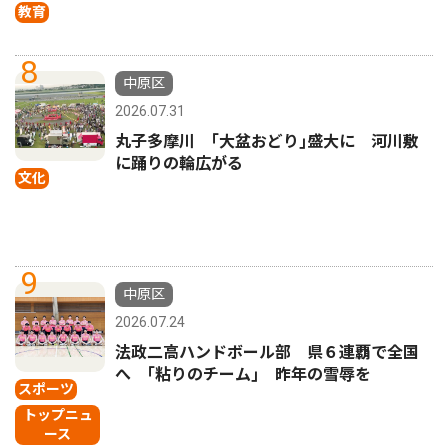
教育
8
中原区
2026.07.31
丸子多摩川 ｢大盆おどり｣盛大に 河川敷
に踊りの輪広がる
文化
9
中原区
2026.07.24
法政二高ハンドボール部 県６連覇で全国
へ ｢粘りのチーム｣ 昨年の雪辱を
スポーツ
トップニュ
ース