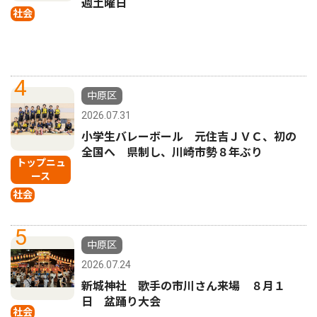
週土曜日
社会
4
中原区
2026.07.31
小学生バレーボール 元住吉ＪＶＣ、初の
全国へ 県制し、川崎市勢８年ぶり
トップニュ
ース
社会
5
中原区
2026.07.24
新城神社 歌手の市川さん来場 ８月１
日 盆踊り大会
社会