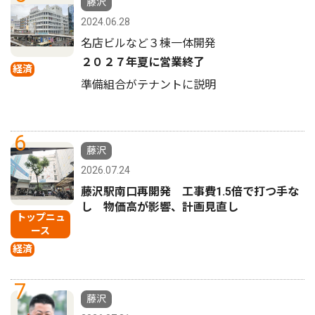
藤沢
2024.06.28
名店ビルなど３棟一体開発
２０２７年夏に営業終了
経済
準備組合がテナントに説明
6
藤沢
2026.07.24
藤沢駅南口再開発 工事費1.5倍で打つ手な
し 物価高が影響、計画見直し
トップニュ
ース
経済
7
藤沢