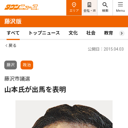
エリア
会社・IR
検索
Menu
藤沢版
すべて
トップニュース
文化
社会
教育
ス
戻る
公開日：2015.04.03
藤沢
政治
藤沢市議選
山本氏が出馬を表明