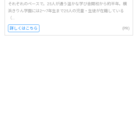
それぞれのペースで。25人が通う温かな学び舎開校から約半年。横
浜きりん学園には2〜7年生まで25人の児童・生徒が在籍している
（...
詳しくはこちら
(PR)