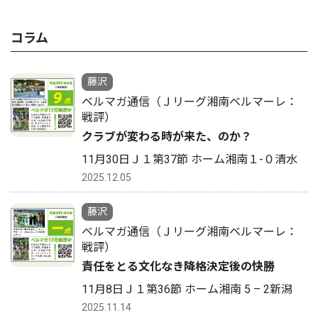
コラム
藤沢
ベルマガ通信（Ｊリーグ湘南ベルマーレ：
戦評）
クラブが変わる時が来た、のか？
11月30日Ｊ１第37節 ホーム湘南１-０清水
2025.12.05
藤沢
ベルマガ通信（Ｊリーグ湘南ベルマーレ：
戦評）
責任をとる文化なき降格決定後の快勝
11月8日Ｊ１第36節 ホーム湘南 5 – 2新潟
2025.11.14