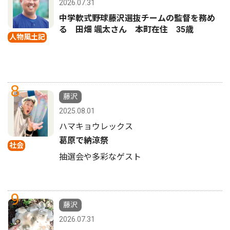
2026.07.31
中学軟式野球藤沢選抜チームの監督を務め
る 田畑 颯太さん 本町在住 35歳
人物風土記
8
藤沢
2025.08.01
ハマキョウレックス
葛原で納涼祭
社会
抽選会や多彩なゲスト
9
藤沢
2026.07.31