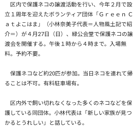
区内で保護ネコの譲渡活動を行い、今年２月で設
立１周年を迎えたボランティア団体「Ｇｒｅｅｎ Ｃ
ａｔよこはま」（小林奈美子代表＝人物風土記で紹
介＝）が４月27日（日）、緑公会堂で保護ネコの譲
渡会を開催する。午後１時から４時まで。入場無
料。予約不要。
保護ネコなど約20匹が参加。当日ネコを連れて帰
ることは不可。有料駐車場有。
区内外で飼い切れなくなった多くのネコなどを保
護している同団体。小林代表は「新しい家族が見つ
かるとうれしい」と話している。