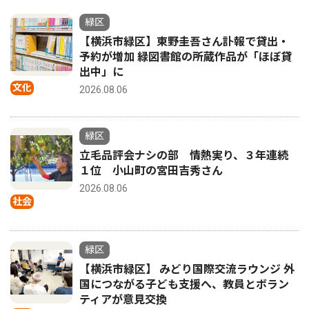
緑区
【横浜市緑区】東野圭吾さん訃報で貸出・
予約が増加 緑図書館の所蔵作品が「ほぼ貸
出中」に
文化
2026.08.06
緑区
立毛品評会ナシの部 情熱実り、３年連続
１位 小山町の宮田吉秀さん
2026.08.06
社会
緑区
【横浜市緑区】 みどり国際交流ラウンジ 外
国につながる子ども支援へ、教員とボラン
ティアが意見交換