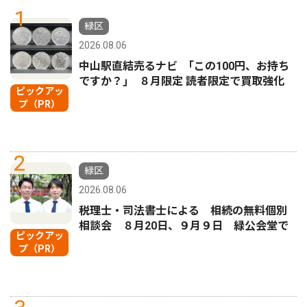
1
緑区
2026.08.06
中山駅直結売るナビ ｢この100円、お持ち
ですか？｣ ８月限定 読者限定で買取強化
ピックアッ
プ（PR）
2
緑区
2026.08.06
税理士・司法書士による 相続の無料個別
相談会 ８月20日、９月９日 緑公会堂で
ピックアッ
プ（PR）