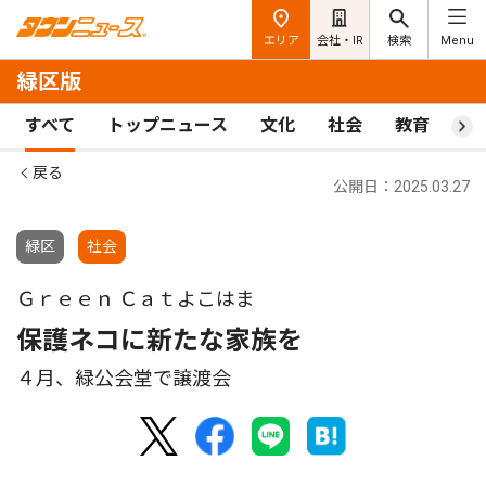
エリア
会社・IR
検索
Menu
緑区版
すべて
トップニュース
文化
社会
教育
ス
戻る
公開日：2025.03.27
緑区
社会
Ｇｒｅｅｎ Ｃａｔよこはま
保護ネコに新たな家族を
４月、緑公会堂で譲渡会