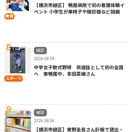
【横浜市緑区】 鴨居病院で初の看護体験イ
ベント 小学生が車椅子や聴診器など挑戦
教育
8
緑区
2026.08.04
中学女子軟式野球 県選抜として初の全国
へ 東鴨居中、本田菜緒さん
スポーツ
9
緑区
2026.08.06
【横浜市緑区】東野圭吾さん訃報で貸出・