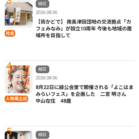
3
緑区
2026.08.06
【街かどで】 南長津田団地の交流拠点「カ
フェみなみ」が設立10周年 今後も地域の居
社会
場所を目指して
4
緑区
2026.08.06
8月22日に緑公会堂で開催される「よこはま
みらいフェス」を企画した 二宮 明さん
人物風土記
中山在住 48歳
5
緑区