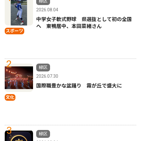
緑区
2026.08.04
中学女子軟式野球 県選抜として初の全国
へ 東鴨居中、本田菜緒さん
スポーツ
2
緑区
2026.07.30
国際職豊かな盆踊り 霧が丘で盛大に
文化
3
緑区