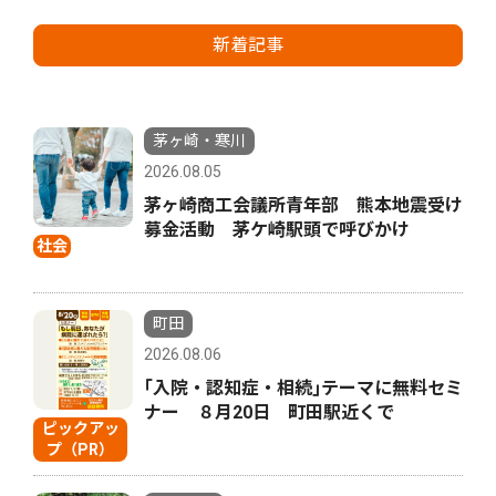
新着記事
茅ヶ崎・寒川
2026.08.05
茅ヶ崎商工会議所青年部 熊本地震受け
募金活動 茅ケ崎駅頭で呼びかけ
社会
町田
2026.08.06
｢入院・認知症・相続｣テーマに無料セミ
ナー ８月20日 町田駅近くで
ピックアッ
プ（PR）