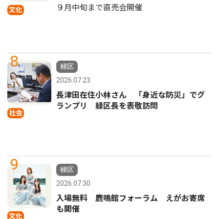
９月中旬まで直売会開催
文化
8
緑区
2026.07.23
長津田在住小林さん 「身近な防災」でグ
ランプリ 緑区長を表敬訪問
社会
9
緑区
2026.07.30
入場無料 鹿鳴館フォーラム えがお寄席
も開催
文化