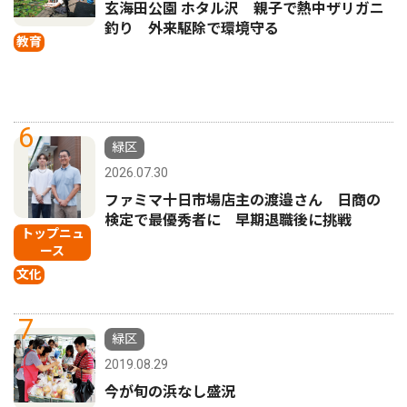
玄海田公園 ホタル沢 親子で熱中ザリガニ
釣り 外来駆除で環境守る
教育
6
緑区
2026.07.30
ファミマ十日市場店主の渡邉さん 日商の
検定で最優秀者に 早期退職後に挑戦
トップニュ
ース
文化
7
緑区
2019.08.29
今が旬の浜なし盛況