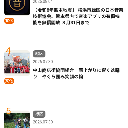
2026.08.04
【令和8年熊本地震】 横浜市緑区の日本音楽
技術協会、熊本県内で音楽アプリの有償機
文化
能を無償開放 ８月31日まで
4
緑区
2026.07.30
中山商店街協同組合 雨上がりに響く盆踊
り やぐら囲み笑顔の輪
文化
5
緑区
2026.07.30