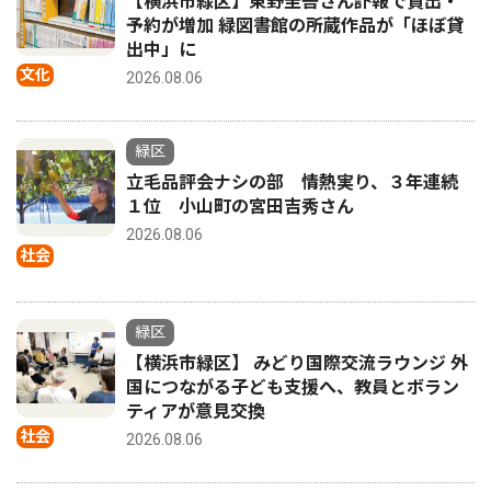
【横浜市緑区】東野圭吾さん訃報で貸出・
予約が増加 緑図書館の所蔵作品が「ほぼ貸
出中」に
文化
2026.08.06
緑区
立毛品評会ナシの部 情熱実り、３年連続
１位 小山町の宮田吉秀さん
2026.08.06
社会
緑区
【横浜市緑区】 みどり国際交流ラウンジ 外
国につながる子ども支援へ、教員とボラン
ティアが意見交換
社会
2026.08.06