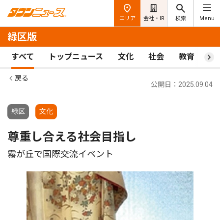
エリア
会社・IR
検索
Menu
緑区版
すべて
トップニュース
文化
社会
教育
ス
戻る
公開日：2025.09.04
緑区
文化
尊重し合える社会目指し
霧が丘で国際交流イベント