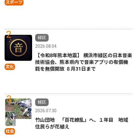
スポーツ
2
緑区
2026.08.04
【令和8年熊本地震】 横浜市緑区の日本音楽
技術協会、熊本県内で音楽アプリの有償機
文化
能を無償開放 ８月31日まで
3
緑区
2026.07.30
竹山団地 「百花繚乱」へ、１年目 地域
住民らが花植え
社会