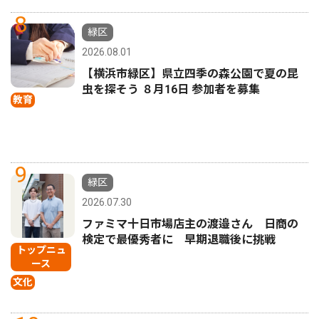
8
緑区
2026.08.01
【横浜市緑区】県立四季の森公園で夏の昆
虫を探そう ８月16日 参加者を募集
教育
9
緑区
2026.07.30
ファミマ十日市場店主の渡邉さん 日商の
検定で最優秀者に 早期退職後に挑戦
トップニュ
ース
文化