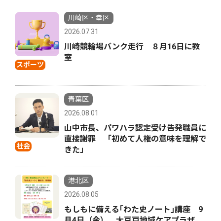
川崎区・幸区
2026.07.31
川崎競輪場バンク走行 ８月16日に教
室
スポーツ
青葉区
2026.08.01
山中市長、パワハラ認定受け告発職員に
直接謝罪 「初めて人権の意味を理解で
社会
きた」
港北区
2026.08.05
もしもに備える｢わた史ノート｣講座 9
月4日（金） 大豆戸地域ケアプラザ