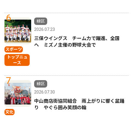
6
緑区
2026.07.23
三保ウイングス チーム力で躍進、全国
へ ミズノ主催の野球大会で
スポーツ
トップニュ
ース
7
緑区
2026.07.30
中山商店街協同組合 雨上がりに響く盆踊
り やぐら囲み笑顔の輪
文化