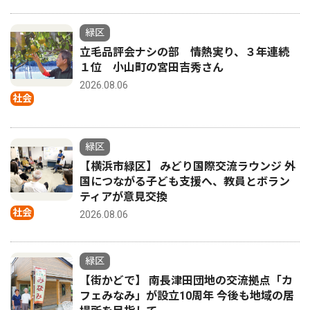
緑区
立毛品評会ナシの部 情熱実り、３年連続
１位 小山町の宮田吉秀さん
2026.08.06
社会
緑区
【横浜市緑区】 みどり国際交流ラウンジ 外
国につながる子ども支援へ、教員とボラン
ティアが意見交換
社会
2026.08.06
緑区
【街かどで】 南長津田団地の交流拠点「カ
フェみなみ」が設立10周年 今後も地域の居