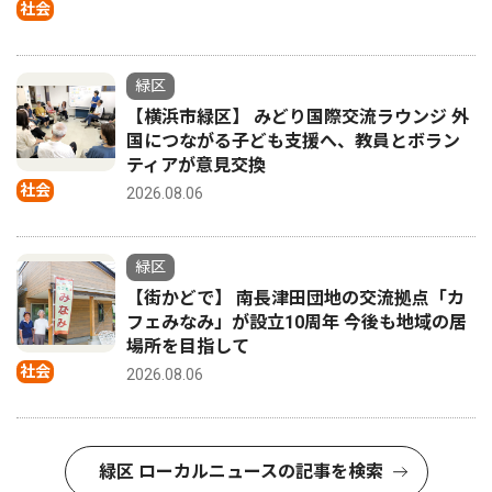
社会
緑区
【横浜市緑区】 みどり国際交流ラウンジ 外
国につながる子ども支援へ、教員とボラン
ティアが意見交換
社会
2026.08.06
緑区
【街かどで】 南長津田団地の交流拠点「カ
フェみなみ」が設立10周年 今後も地域の居
場所を目指して
社会
2026.08.06
緑区 ローカルニュースの記事を検索