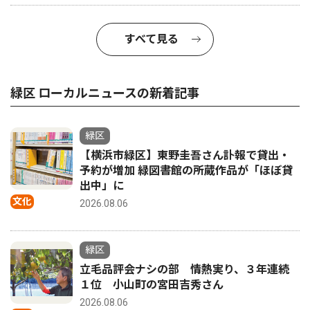
すべて見る
緑区 ローカルニュースの新着記事
緑区
【横浜市緑区】東野圭吾さん訃報で貸出・
予約が増加 緑図書館の所蔵作品が「ほぼ貸
出中」に
文化
2026.08.06
緑区
立毛品評会ナシの部 情熱実り、３年連続
１位 小山町の宮田吉秀さん
2026.08.06