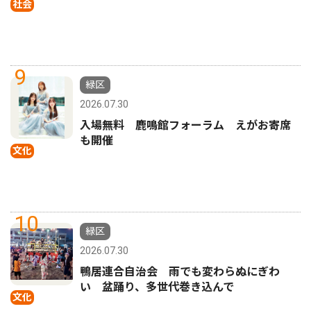
社会
9
緑区
2026.07.30
入場無料 鹿鳴館フォーラム えがお寄席
も開催
文化
10
緑区
2026.07.30
鴨居連合自治会 雨でも変わらぬにぎわ
い 盆踊り、多世代巻き込んで
文化