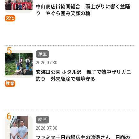
中山商店街協同組合 雨上がりに響く盆踊
り やぐら囲み笑顔の輪
文化
5
緑区
2026.07.30
玄海田公園 ホタル沢 親子で熱中ザリガニ
釣り 外来駆除で環境守る
教育
6
緑区
2026.07.30
ファミマ十日市場店主の渡邉さん 日商の