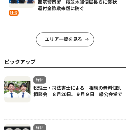
都筑警察署 桜並木郵便局長らに褒状
還付金詐欺未然に防ぐ
社会
エリア一覧を見る
ピックアップ
緑区
税理士・司法書士による 相続の無料個別
相談会 ８月20日、９月９日 緑公会堂で
緑区