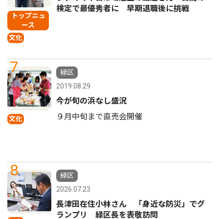
検定で最優秀者に 早期退職後に挑戦
トップニュ
ース
文化
7
緑区
2019.08.29
今が旬の浜なし盛況
９月中旬まで直売会開催
文化
8
緑区
2026.07.23
長津田在住小林さん 「身近な防災」でグ
ランプリ 緑区長を表敬訪問