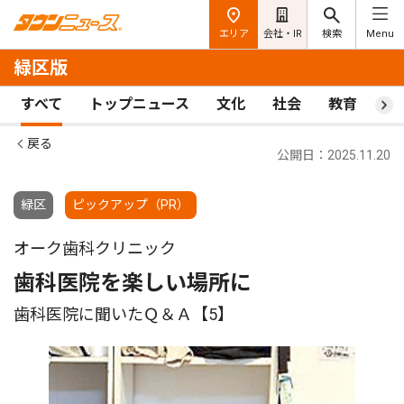
エリア
会社・IR
検索
Menu
緑区版
すべて
トップニュース
文化
社会
教育
ス
戻る
公開日：2025.11.20
緑区
ピックアップ（PR）
オーク歯科クリニック
歯科医院を楽しい場所に
歯科医院に聞いたＱ＆Ａ【5】