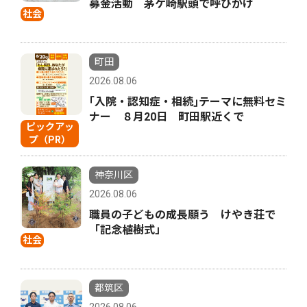
募金活動 茅ケ崎駅頭で呼びかけ
社会
町田
2026.08.06
｢入院・認知症・相続｣テーマに無料セミ
ナー ８月20日 町田駅近くで
ピックアッ
プ（PR）
神奈川区
2026.08.06
職員の子どもの成長願う けやき荘で
「記念植樹式」
社会
都筑区