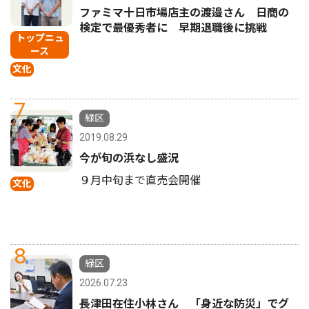
ファミマ十日市場店主の渡邉さん 日商の
検定で最優秀者に 早期退職後に挑戦
トップニュ
ース
文化
7
緑区
2019.08.29
今が旬の浜なし盛況
９月中旬まで直売会開催
文化
8
緑区
2026.07.23
長津田在住小林さん 「身近な防災」でグ