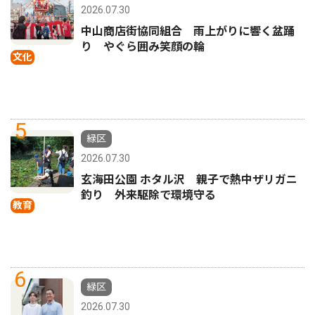
2026.07.30
中山商店街協同組合 雨上がりに響く盆踊
り やぐら囲み笑顔の輪
文化
5
緑区
2026.07.30
玄海田公園 ホタル沢 親子で熱中ザリガニ
釣り 外来駆除で環境守る
教育
6
緑区
2026.07.30