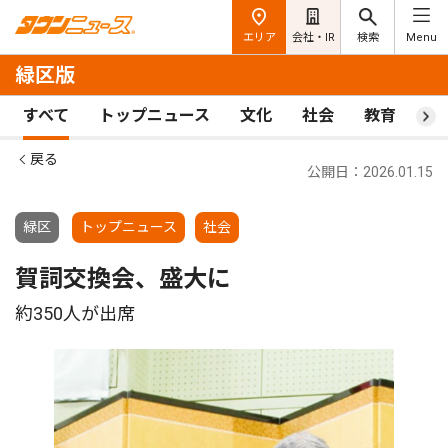
エリア
会社・IR
検索
Menu
緑区版
すべて
トップニュース
文化
社会
教育
ス
戻る
公開日：2026.01.15
緑区
トップニュース
社会
賀詞交換会、盛大に
約350人が出席