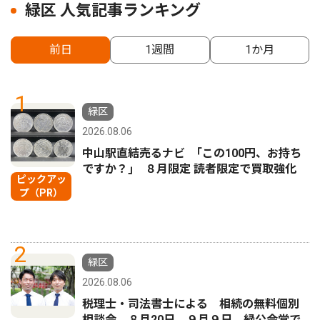
緑区 人気記事ランキング
前日
1週間
1か月
1
緑区
2026.08.06
中山駅直結売るナビ ｢この100円、お持ち
ですか？｣ ８月限定 読者限定で買取強化
ピックアッ
プ（PR）
2
緑区
2026.08.06
税理士・司法書士による 相続の無料個別
相談会 ８月20日、９月９日 緑公会堂で