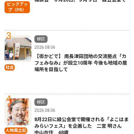
ピックアッ
プ（PR）
3
緑区
2026.08.06
【街かどで】 南長津田団地の交流拠点「カ
フェみなみ」が設立10周年 今後も地域の居
社会
場所を目指して
4
緑区
2026.08.06
8月22日に緑公会堂で開催される「よこはま
みらいフェス」を企画した 二宮 明さん
人物風土記
中山在住 48歳