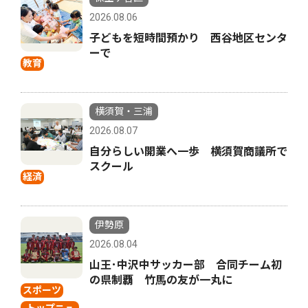
2026.08.06
子どもを短時間預かり 西谷地区センタ
ーで
教育
横須賀・三浦
2026.08.07
自分らしい開業へ一歩 横須賀商議所で
スクール
経済
伊勢原
2026.08.04
山王･中沢中サッカー部 合同チーム初
の県制覇 竹馬の友が一丸に
スポーツ