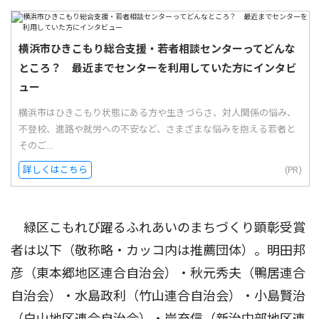
横浜市ひきこもり総合支援・若者相談センターってどんな
ところ？ 最近までセンターを利用していた方にインタビ
ュー
横浜市はひきこもり状態にある方や生きづらさ、対人関係の悩み、
不登校、進路や就労への不安など、さまざまな悩みを抱える若者と
そのご...
詳しくはこちら
(PR)
緑区こもれび躍るふれあいのまちづくり顕彰受賞
者は以下（敬称略・カッコ内は推薦団体）。明田邦
彦（東本郷地区連合自治会）・秋元秀夫（鴨居連合
自治会）・水島政利（竹山連合自治会）・小島賢治
（白山地区連合自治会）・岸充信（新治中部地区連