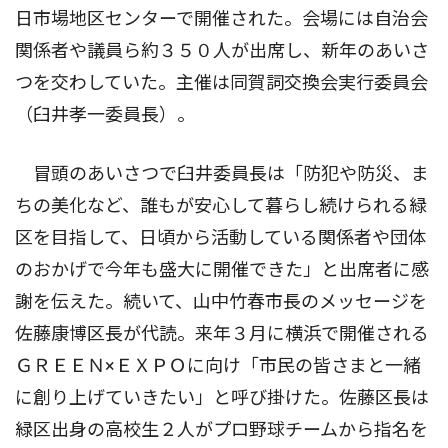
日市場地区センターで開催された。会場には自治会
関係者や議員ら約３５０人が出席し、新年のあいさ
つを交わしていた。主催は同賀詞交換会実行委員会
（臼井孝一委員長）。
冒頭のあいさつで臼井委員長は「防犯や防災、ま
ちの美化など、誰もが安心して暮らし続けられる緑
区を目指して、日頃から活動している関係者や団体
のおかげで今年も盛大に開催できた」と出席者に感
謝を伝えた。続いて、山中竹春市長のメッセージを
佐藤康博区長が代読。来年３月に横浜で開催される
ＧＲＥＥＮ×ＥＸＰＯに向け「市民の皆さまと一緒
に創り上げていきたい」と呼び掛けた。佐藤区長は
緑区出身の高校生２人がプロ野球チームから指名を