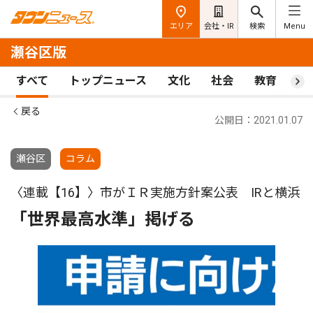
エリア
会社・IR
検索
Menu
瀬谷区版
すべて
トップニュース
文化
社会
教育
ス
戻る
公開日：2021.01.07
瀬谷区
コラム
〈連載【16】〉市がＩＲ実施方針案公表 IRと横浜
「世界最高水準」掲げる