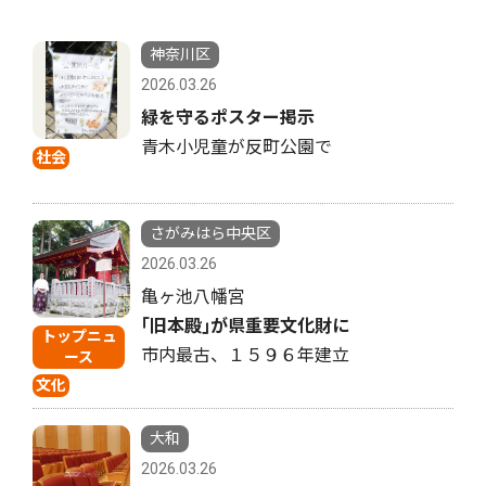
神奈川区
2026.03.26
緑を守るポスター掲示
青木小児童が反町公園で
社会
さがみはら中央区
2026.03.26
亀ヶ池八幡宮
｢旧本殿｣が県重要文化財に
トップニュ
市内最古、１５９６年建立
ース
文化
大和
2026.03.26