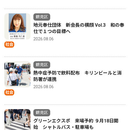
鶴見区
地元奉仕団体 新会長の横顔 Vol.3 和の奉
仕で１つの目標へ
2026.08.06
社会
鶴見区
熱中症予防で飲料配布 キリンビールと消
防署が連携
2026.08.06
社会
鶴見区
グリーンエクスポ 来場予約 ９月18日開
始 シャトルバス・駐車場も