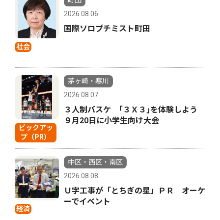
町田
2026.08.06
国際ソロプチミスト町田
社会
茅ヶ崎・寒川
2026.08.07
３人制バスケ ｢３Ｘ３｣を体験しよう
９月20日に小学生向け大会
ピックアッ
プ（PR）
中区・西区・南区
2026.08.08
Ｕ字工事が「とちぎの星」ＰＲ オーケ
ーでイベント
経済