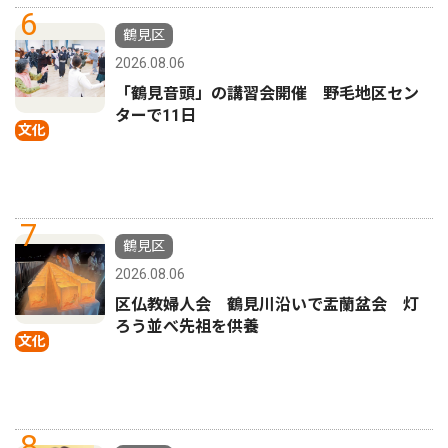
6
鶴見区
2026.08.06
「鶴見音頭」の講習会開催 野毛地区セン
ターで11日
文化
7
鶴見区
2026.08.06
区仏教婦人会 鶴見川沿いで盂蘭盆会 灯
ろう並べ先祖を供養
文化
8