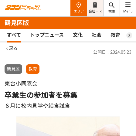
エリア
会社・IR
検索
Menu
鶴見区版
すべて
トップニュース
文化
社会
教育
ス
戻る
公開日：2024.05.23
鶴見区
教育
東台小同窓会
卒業生の参加者を募集
６月に校内見学や給食試食