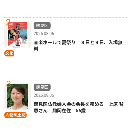
2
鶴見区
2026.08.06
音楽ホールで夏祭り ８日と９日、入場無
料
文化
3
鶴見区
2026.08.06
鶴見区仏教婦人会の会長を務める 上原 智
恵さん 駒岡在住 56歳
人物風土記