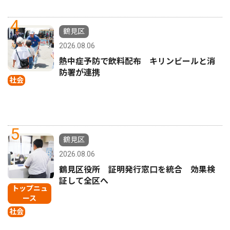
4
鶴見区
2026.08.06
熱中症予防で飲料配布 キリンビールと消
防署が連携
社会
5
鶴見区
2026.08.06
鶴見区役所 証明発行窓口を統合 効果検
証して全区へ
トップニュ
ース
社会