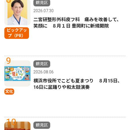
鶴見区
2026.07.30
二宮研整形外科皮フ科 痛みを改善して、
笑顔に ８月１日 豊岡町に新規開院
ピックアッ
プ（PR）
9
鶴見区
2026.08.06
横浜市役所でこども夏まつり ８月15日、
16日に盆踊りや和太鼓演奏
文化
10
鶴見区