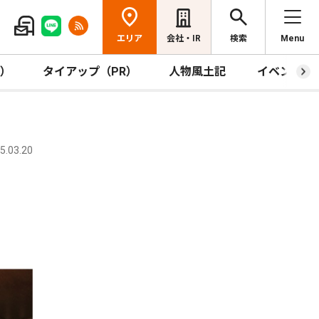
エリア
会社・IR
検索
Menu
R）
タイアップ（PR）
人物風土記
イベント
.03.20