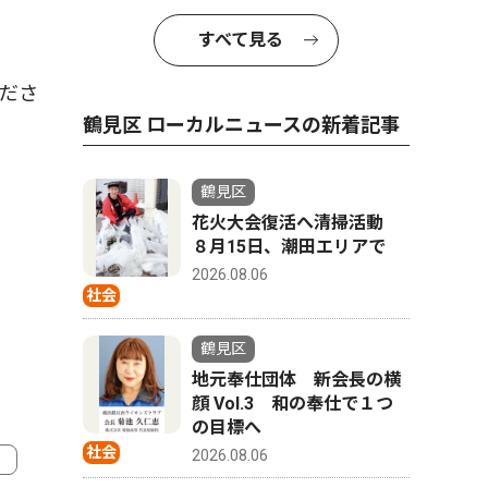
すべて見る
ださ
鶴見区 ローカルニュースの新着記事
鶴見区
花火大会復活へ清掃活動
８月15日、潮田エリアで
2026.08.06
社会
鶴見区
地元奉仕団体 新会長の横
顔 Vol.3 和の奉仕で１つ
の目標へ
社会
2026.08.06