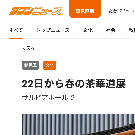
鶴見区版
総合TOPへ
すべて
トップニュース
文化
社会
教
戻る
鶴見区
文化
22日から春の茶華道展
サルビアホールで