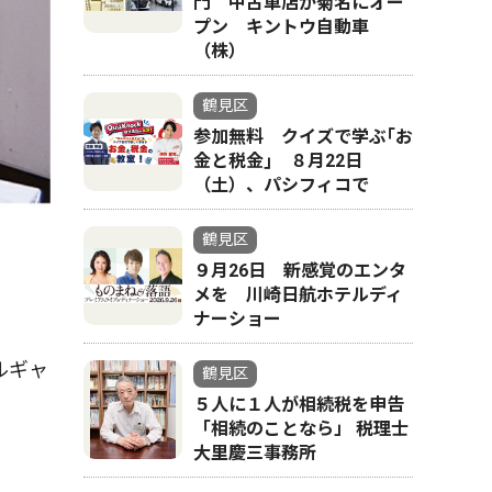
門 中古車店が菊名にオー
プン キントウ自動車
（株）
鶴見区
参加無料 クイズで学ぶ｢お
金と税金｣ ８月22日
（土）、パシフィコで
鶴見区
９月26日 新感覚のエンタ
メを 川崎日航ホテルディ
ナーショー
ルギャ
鶴見区
５人に１人が相続税を申告
「相続のことなら」 税理士
大里慶三事務所