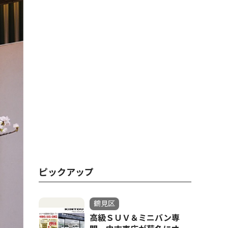
ピックアップ
鶴見区
高級ＳＵＶ＆ミニバン専