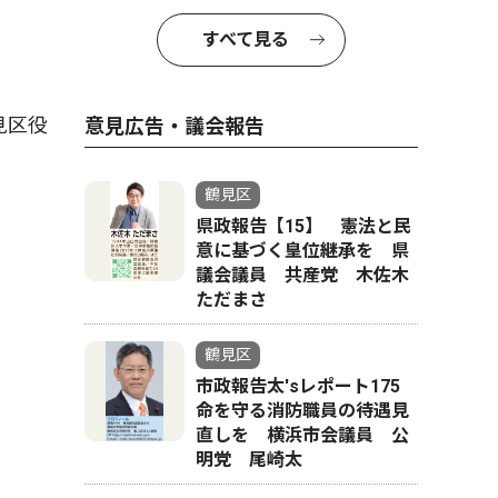
すべて見る
見区役
意見広告・議会報告
鶴見区
県政報告【15】 憲法と民
意に基づく皇位継承を 県
議会議員 共産党 木佐木
ただまさ
鶴見区
市政報告太'sレポート175
命を守る消防職員の待遇見
直しを 横浜市会議員 公
明党 尾崎太