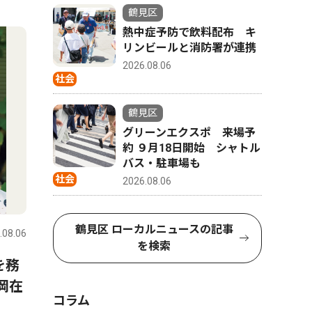
4
5
鶴見区
熱中症予防で飲料配布 キ
リンビールと消防署が連携
2026.08.06
社会
鶴見区
グリーンエクスポ 来場予
約 ９月18日開始 シャトル
バス・駐車場も
社会
2026.08.06
社会
トップニ
鶴見区 ローカルニュースの記事
.08.06
鶴見区
2026.08.06
鶴見区
を検索
を務
熱中症予防で飲料配布 キリ
鶴見区役
岡在
ンビールと消防署が連携
統合 効
コラム