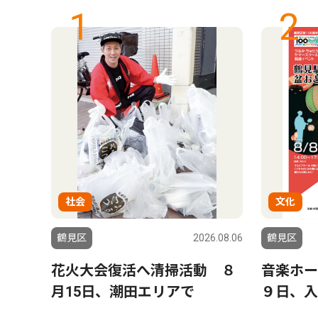
1
2
社会
文化
6.07.30
鶴見区
2026.08.06
鶴見区
月16
花火大会復活へ清掃活動 ８
音楽ホー
月15日、潮田エリアで
９日、入