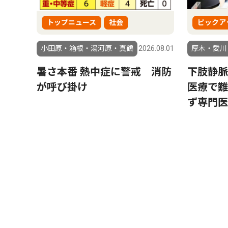
トップニュース
社会
ピックア
小田原・箱根・湯河原・真鶴
2026.08.01
厚木・愛川
暑さ本番 熱中症に警戒 消防
下肢静脈
が呼び掛け
医療で難
ず専門医