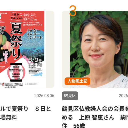
3
人物風土記
2026.08.06
鶴見区
2026
ルで夏祭り ８日と
鶴見区仏教婦人会の会長
場無料
める 上原 智恵さん 駒
住 56歳