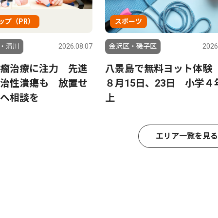
ップ（PR）
スポーツ
・清川
2026.08.07
金沢区・磯子区
2026
瘤治療に注力 先進
八景島で無料ヨット
治性潰瘍も 放置せ
８月15日、23日 小学４
へ相談を
上
エリア一覧を見る