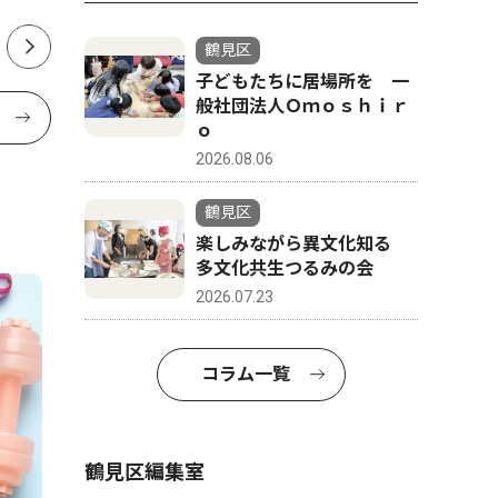
鶴見区
子どもたちに居場所を 一
般社団法人Ｏｍｏｓｈｉｒ
ｏ
2026.08.06
鶴見区
楽しみながら異文化知る
多文化共生つるみの会
2026.07.23
コラム一覧
鶴見区編集室