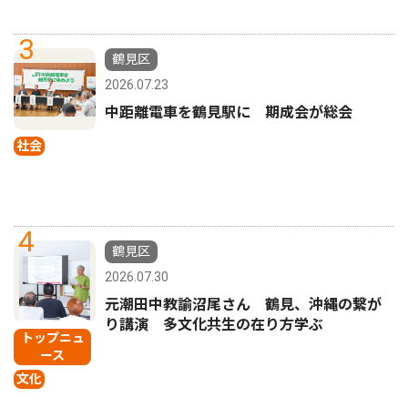
3
鶴見区
2026.07.23
中距離電車を鶴見駅に 期成会が総会
社会
4
鶴見区
2026.07.30
元潮田中教諭沼尾さん 鶴見、沖縄の繋が
り講演 多文化共生の在り方学ぶ
トップニュ
ース
文化