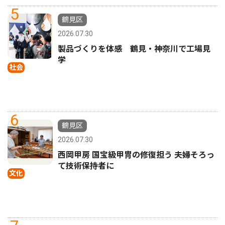
5
鶴見区
2026.07.30
製品づくりを体感 鶴見・神奈川で工場見
学
社会
6
鶴見区
2026.07.30
西岡甲房 国宝級甲冑の修復担う 夫婦そろっ
て技術保持者に
文化