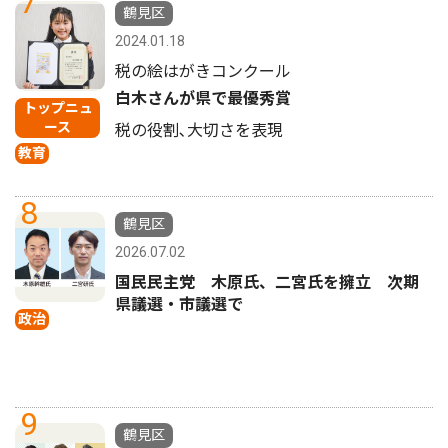
7
鶴見区
2024.01.18
税の絵はがきコンクール
白木さんが県で最優秀賞
トップニュ
ース
税の役割､大切さを表現
教育
8
鶴見区
2026.07.02
国民民主党 木原氏、二宮氏を擁立 次期
県議選・市議選で
政治
9
鶴見区