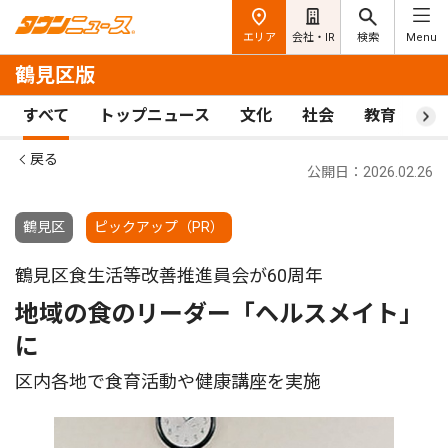
エリア
会社・IR
検索
Menu
鶴見区版
すべて
トップニュース
文化
社会
教育
ス
戻る
公開日：2026.02.26
鶴見区
ピックアップ（PR）
鶴見区食生活等改善推進員会が60周年
地域の食のリーダー「ヘルスメイト」
に
区内各地で食育活動や健康講座を実施