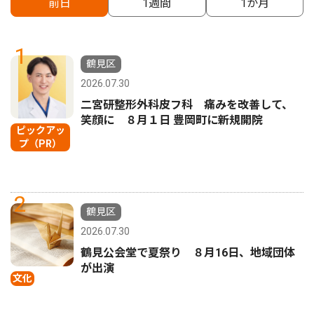
前日
1週間
1か月
1
鶴見区
2026.07.30
二宮研整形外科皮フ科 痛みを改善して、
笑顔に ８月１日 豊岡町に新規開院
ピックアッ
プ（PR）
2
鶴見区
2026.07.30
鶴見公会堂で夏祭り ８月16日、地域団体
が出演
文化