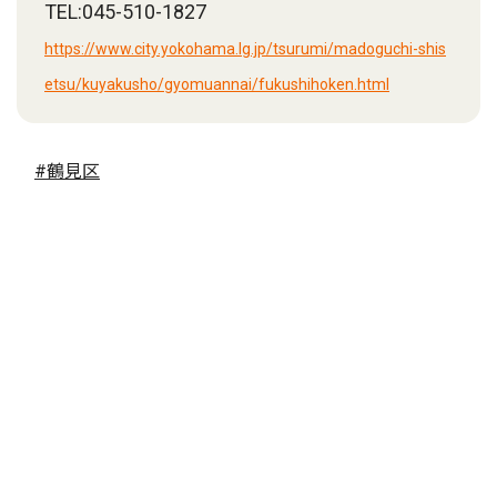
TEL:045-510-1827
https://www.city.yokohama.lg.jp/tsurumi/madoguchi-shis
etsu/kuyakusho/gyomuannai/fukushihoken.html
#鶴見区