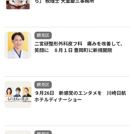
ら」 税理士 大里慶三事務所
鶴見区
二宮研整形外科皮フ科 痛みを改善して、
笑顔に ８月１日 豊岡町に新規開院
鶴見区
９月26日 新感覚のエンタメを 川崎日航
ホテルディナーショー