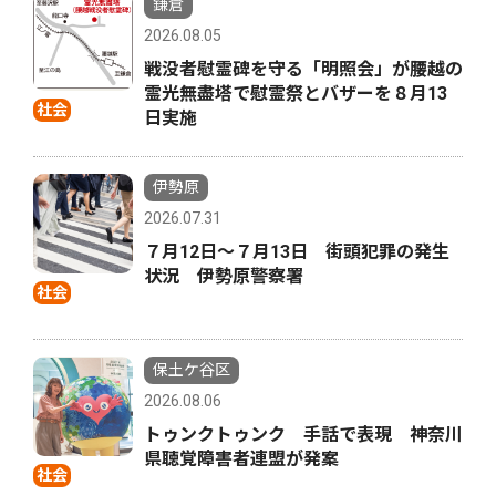
鎌倉
2026.08.05
戦没者慰霊碑を守る「明照会」が腰越の
霊光無盡塔で慰霊祭とバザーを８月13
社会
日実施
伊勢原
2026.07.31
７月12日〜７月13日 街頭犯罪の発生
状況 伊勢原警察署
社会
保土ケ谷区
2026.08.06
トゥンクトゥンク 手話で表現 神奈川
県聴覚障害者連盟が発案
社会