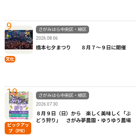
9
さがみはら中央区・緑区
2026.08.06
橋本七夕まつり ８月７〜９日に開催
文化
10
さがみはら中央区・緑区
2026.07.30
８月９日（日）から 楽しく美味しく「ぶ
どう狩り」 さがみ夢農園・ゆうゆう農場
ピックアッ
プ（PR）