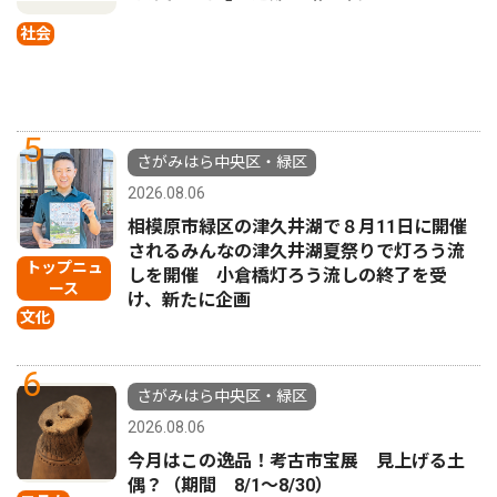
社会
5
さがみはら中央区・緑区
2026.08.06
相模原市緑区の津久井湖で８月11日に開催
されるみんなの津久井湖夏祭りで灯ろう流
トップニュ
しを開催 小倉橋灯ろう流しの終了を受
ース
け、新たに企画
文化
6
さがみはら中央区・緑区
2026.08.06
今月はこの逸品！考古市宝展 見上げる土
偶？（期間 8/1〜8/30）