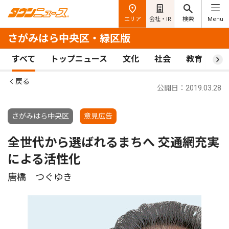
エリア
会社・IR
検索
Menu
さがみはら中央区・緑区版
すべて
トップニュース
文化
社会
教育
ス
戻る
公開日：2019.03.28
さがみはら中央区
意見広告
全世代から選ばれるまちへ 交通網充実
による活性化
唐橋 つぐゆき