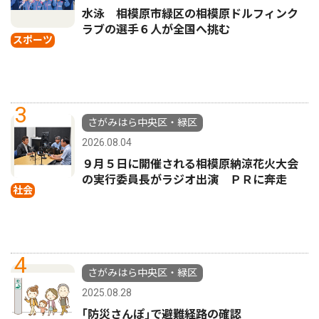
水泳 相模原市緑区の相模原ドルフィンク
ラブの選手６人が全国へ挑む
スポーツ
3
さがみはら中央区・緑区
2026.08.04
９月５日に開催される相模原納涼花火大会
の実行委員長がラジオ出演 ＰＲに奔走
社会
4
さがみはら中央区・緑区
2025.08.28
｢防災さんぽ｣で避難経路の確認