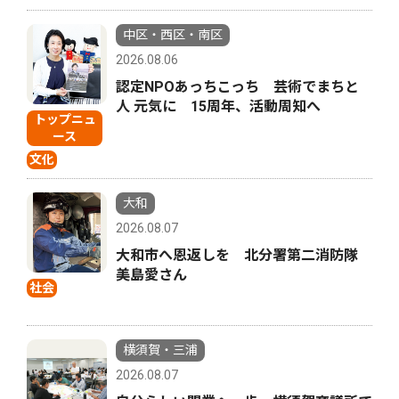
中区・西区・南区
2026.08.06
認定NPOあっちこっち 芸術でまちと
人 元気に 15周年、活動周知へ
トップニュ
ース
文化
大和
2026.08.07
大和市へ恩返しを 北分署第二消防隊
美島愛さん
社会
横須賀・三浦
2026.08.07