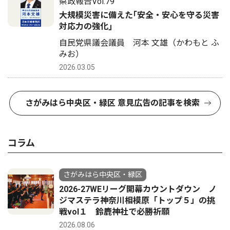
県政報告Vol.79
大規模災害に備えた｢安全・安心を守る災害
対応力の強化｣
自民党県議会議員 河本 文雄（かわもと ふ
みお）
2026.03.05
さがみはら中央区・緑区 意見広告の記事を検索
コラム
さがみはら中央区・緑区
2026-27WEリーグ開幕カウントダウン ノ
ジマステラ神奈川相模原「トップ５」の挑
戦vol１ 鈴鹿神社で必勝祈願
2026.08.06