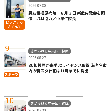
2026.07.30
晃友相模原病院 ８月３日 新館内覧会を開
催 取材協力／小澤仁院長
ピックアッ
プ（PR）
9
さがみはら中央区・緑区
2026.05.27
SC相模原が来季J2ライセンス取得 海老名市
内の新スタ計画は11月までに提出
スポーツ
10
さがみはら中央区・緑区
2026.07.30