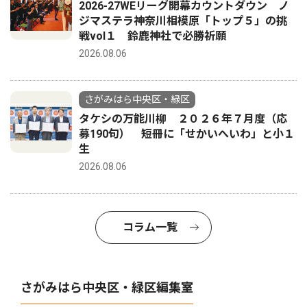
2026-27WEリーグ開幕カウントダウン ノ
ジマステラ神奈川相模原「トップ５」の挑
戦vol１ 鈴鹿神社で必勝祈願
2026.08.06
さがみはら中央区・緑区
タケシの万能川柳 ２０２６年７月度（応
募190句） 短冊に「せかいへいわ」と小１
生
2026.08.06
コラム一覧
さがみはら中央区・緑区編集室