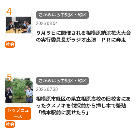
4
さがみはら中央区・緑区
2026.08.04
９月５日に開催される相模原納涼花火大会
の実行委員長がラジオ出演 ＰＲに奔走
社会
5
さがみはら中央区・緑区
2026.07.30
相模原市緑区の県立相原高校の旧校舎にあ
ったクスノキを伐採前から挿し木で繁殖
トップニュ
「橋本駅前に戻せたら」
ース
社会