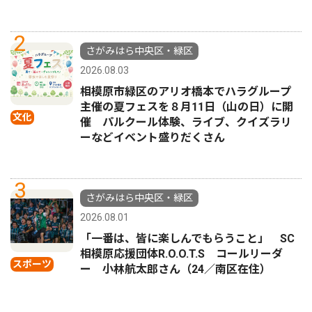
2
さがみはら中央区・緑区
2026.08.03
相模原市緑区のアリオ橋本でハラグループ
主催の夏フェスを８月11日（山の日）に開
文化
催 パルクール体験、ライブ、クイズラリ
ーなどイベント盛りだくさん
3
さがみはら中央区・緑区
2026.08.01
「一番は、皆に楽しんでもらうこと」 SC
相模原応援団体R.O.O.T.S コールリーダ
スポーツ
ー 小林航太郎さん（24／南区在住）