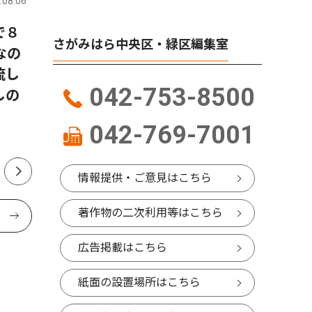
.08.06
さがみはら中央区・緑区
2026.08.06
さがみはら
で８
今月はこの逸品！考古市宝
「地裁相
さがみはら中央区・緑区編集室
なの
展 見上げる土偶？（期間
協議会5
流し
8/1〜8/30）
042-753-8500
しの
042-769-7001
情報提供・ご意見はこちら
著作物の二次利用等はこちら
広告掲載はこちら
紙面の設置場所はこちら