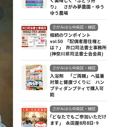
く美味しく「ぶどう狩
り」 さがみ夢農園・ゆう
ゆう農場
さがみはら中央区・緑区
相続のワンポイント
vol.50 ｢配偶者居住権と
は？｣ 井口司法書士事務所
(神奈川県司法書士会会員)
さがみはら中央区・緑区
入浴剤 「ご両親」へ猛暑
対策と健康づくりに ハン
プティダンプティで購入可
能
さがみはら中央区・緑区
｢どなたでもご参加いただけ
ます｣ 永田屋8月8日･9