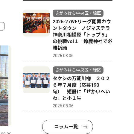
さがみはら中央区・緑区
2026-27WEリーグ開幕カウ
ントダウン ノジマステラ
神奈川相模原「トップ５」
4
5
の挑戦vol１ 鈴鹿神社で必
勝祈願
2026.08.06
さがみはら中央区・緑区
タケシの万能川柳 ２０２
６年７月度（応募190
句） 短冊に「せかいへい
わ」と小１生
2026.08.06
コラム
社会
コラム一覧