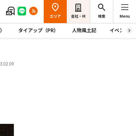
エリア
会社・IR
検索
Menu
R）
タイアップ（PR）
人物風土記
イベント
.02.09