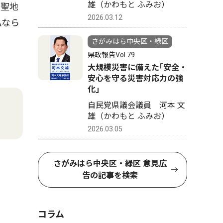
雄（かわもと ふみお）
の聖地
2026.03.12
私なら
さがみはら中央区・緑区
県政報告Vol.79
大規模災害に備えた｢安全・
安心を守る災害対応力の強
化｣
自民党県議会議員 河本 文
雄（かわもと ふみお）
2026.03.05
さがみはら中央区・緑区 意見広
告の記事を検索
コラム