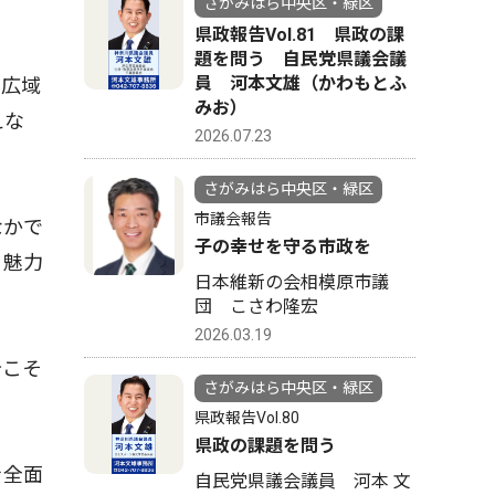
さがみはら中央区・緑区
県政報告Vol.81 県政の課
題を問う 自民党県議会議
員 河本文雄（かわもとふ
市広域
みお）
えな
2026.07.23
さがみはら中央区・緑区
市議会報告
なかで
子の幸せを守る市政を
、魅力
日本維新の会相模原市議
団 こさわ隆宏
2026.03.19
今こそ
さがみはら中央区・緑区
県政報告Vol.80
県政の課題を問う
を全面
自民党県議会議員 河本 文