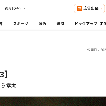
広告出稿
総合TOPへ
育
スポーツ
政治
経済
ピックアップ（P
公開日：2023
3】
くら孝太