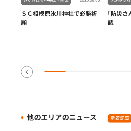
6.08.01
さがみはら中央区・緑区
2026.08.06
さがみはら
もら
ＳＣ相模原氷川神社で必勝祈
｢防災さ
援団体
願
認
ーダー
南区在
他のエリアのニュース
新着記事