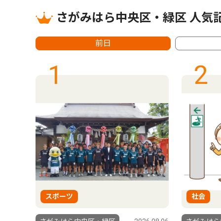
さがみはら中央区・緑区 人気
前日
1
2
スポーツ
社会