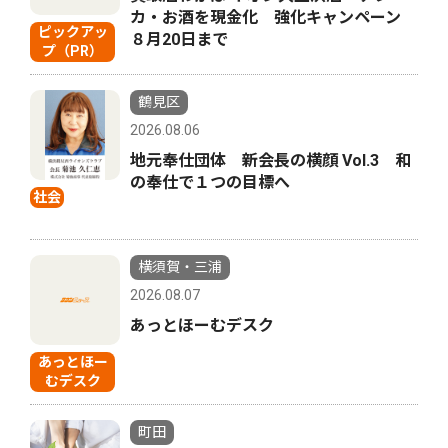
カ・お酒を現金化 強化キャンペーン
ピックアッ
８月20日まで
プ（PR）
鶴見区
2026.08.06
地元奉仕団体 新会長の横顔 Vol.3 和
の奉仕で１つの目標へ
社会
横須賀・三浦
2026.08.07
あっとほーむデスク
あっとほー
むデスク
町田