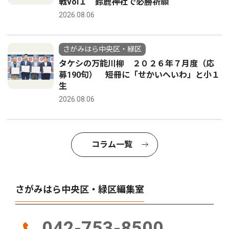
戦vol１ 鈴鹿神社で必勝祈願
2026.08.06
さがみはら中央区・緑区
タケシの万能川柳 ２０２６年７月度（応
募190句） 短冊に「せかいへいわ」と小１
生
2026.08.06
コラム一覧
さがみはら中央区・緑区編集室
042-753-8500