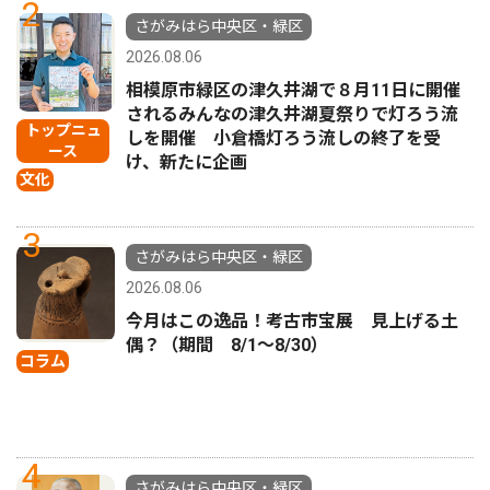
2
さがみはら中央区・緑区
2026.08.06
相模原市緑区の津久井湖で８月11日に開催
されるみんなの津久井湖夏祭りで灯ろう流
トップニュ
しを開催 小倉橋灯ろう流しの終了を受
ース
け、新たに企画
文化
3
さがみはら中央区・緑区
2026.08.06
今月はこの逸品！考古市宝展 見上げる土
偶？（期間 8/1〜8/30）
コラム
4
さがみはら中央区・緑区