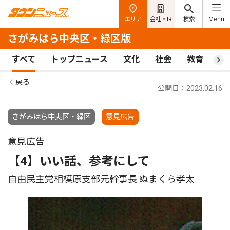
エリア
会社・IR
検索
Menu
さがみはら中央区・緑区版
すべて
トップニュース
文化
社会
教育
ス
戻る
公開日：2023.02.16
さがみはら中央区・緑区
意見広告
意見広告
【4】いい話、参考にして
自由民主党相模原支部元幹事長 ぬまくら孝太