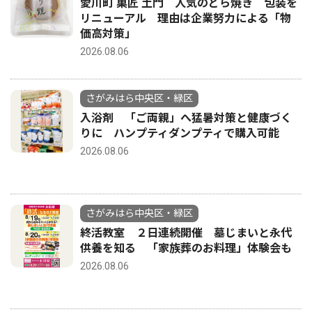
愛川町 菓匠 土門 人気のどら焼き 包装を
リニューアル 理由は企業努力による「物
価高対策」
2026.08.06
さがみはら中央区・緑区
入浴剤 「ご両親」へ猛暑対策と健康づく
りに ハンプティダンプティで購入可能
2026.08.06
さがみはら中央区・緑区
終活教室 ２日連続開催 墓じまいと永代
供養を知る 「家族葬のお料理」体験会も
2026.08.06