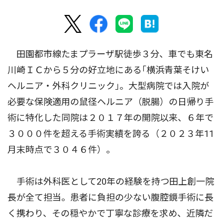
田園都市線たまプラーザ駅徒歩３分、車でも東名
川崎ＩＣから５分の好立地にある｢横浜青葉そけい
ヘルニア・外科クリニック｣。大型病院では入院が
必要な保険適用の鼠径ヘルニア（脱腸）の日帰り手
術に特化した同院は２０１７年の開院以来、６年で
３０００件を超える手術実績を誇る（２０２３年11
月末時点で３０４６件）。
手術は外科医として20年の経験を持つ田上創一院
長が全て担当。患者に負担の少ない腹腔鏡手術に長
く携わり、その穏やかで丁寧な診療を求め、近隣だ