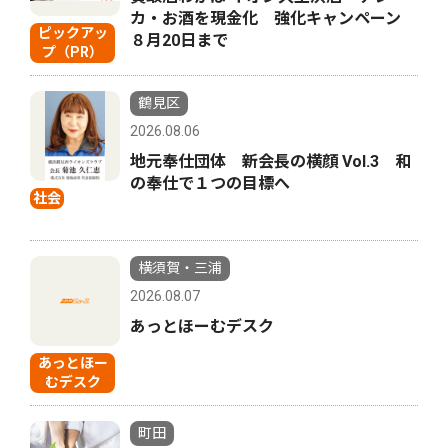
カ・お酒を現金化 強化キャンペーン
ピックアッ
８月20日まで
プ（PR）
鶴見区
2026.08.06
地元奉仕団体 新会長の横顔 Vol.3 和
の奉仕で１つの目標へ
社会
横須賀・三浦
2026.08.07
あっとほーむデスク
あっとほー
むデスク
町田