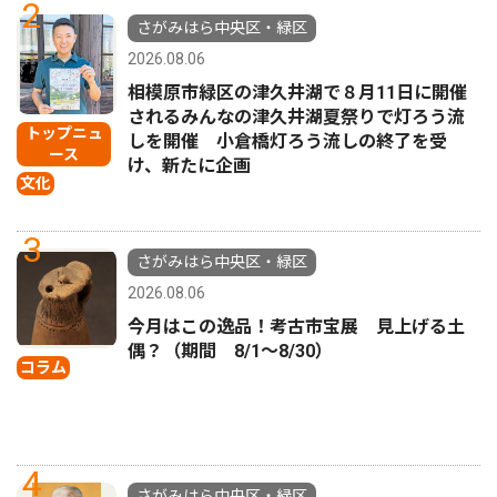
2
さがみはら中央区・緑区
2026.08.06
相模原市緑区の津久井湖で８月11日に開催
されるみんなの津久井湖夏祭りで灯ろう流
トップニュ
しを開催 小倉橋灯ろう流しの終了を受
ース
け、新たに企画
文化
3
さがみはら中央区・緑区
2026.08.06
今月はこの逸品！考古市宝展 見上げる土
偶？（期間 8/1〜8/30）
コラム
4
さがみはら中央区・緑区