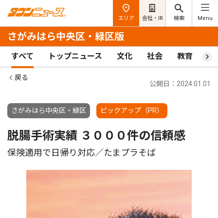
エリア
会社・IR
検索
Menu
さがみはら中央区・緑区版
すべて
トップニュース
文化
社会
教育
ス
戻る
公開日：2024.01.01
さがみはら中央区・緑区
ピックアップ（PR）
脱腸手術実績 ３０００件の信頼感
保険適用で日帰り対応／たまプラそば