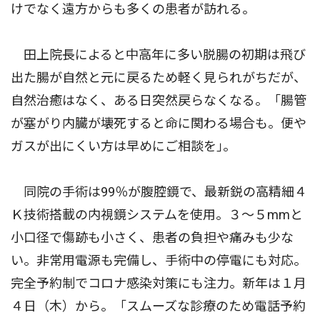
けでなく遠方からも多くの患者が訪れる。
田上院長によると中高年に多い脱腸の初期は飛び
出た腸が自然と元に戻るため軽く見られがちだが、
自然治癒はなく、ある日突然戻らなくなる。「腸管
が塞がり内臓が壊死すると命に関わる場合も。便や
ガスが出にくい方は早めにご相談を｣。
同院の手術は99％が腹腔鏡で、最新鋭の高精細４
Ｋ技術搭載の内視鏡システムを使用。３〜５mmと
小口径で傷跡も小さく、患者の負担や痛みも少な
い。非常用電源も完備し、手術中の停電にも対応。
完全予約制でコロナ感染対策にも注力。新年は１月
４日（木）から。「スムーズな診療のため電話予約