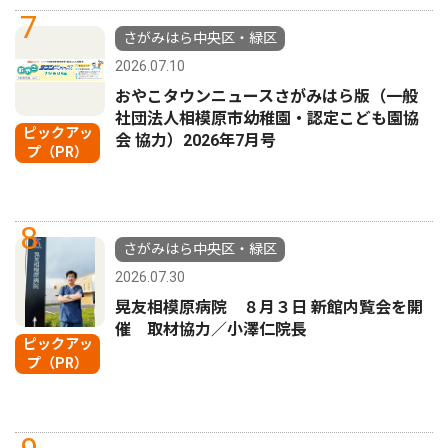
7
さがみはら中央区・緑区
2026.07.10
おやこタウンニュースさがみはら版（一般
社団法人相模原市幼稚園・認定こども園協
ピックアッ
会 協力）2026年7月号
プ（PR）
8
さがみはら中央区・緑区
2026.07.30
晃友相模原病院 ８月３日 新館内覧会を開
催 取材協力／小澤仁院長
ピックアッ
プ（PR）