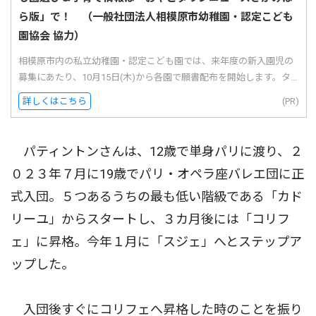
ら版」で！ （一般社団法人相模原市幼稚園・認定こども
園協会 協力）
相模原市内の私立幼稚園・認定こども園では、来年度の新入園児の
募集にあたり、10月15日(木)から各園で願書配布を開始します。タ...
詳しくはこちら
(PR)
パティントンさんは、12歳で単身パリに渡り、２
０２３年７月に19歳でパリ・オペラ座バレエ団に正
式入団。５つあるうちの最も低い階級である「カド
リーユ」からスタートし、３カ月後には「コリフ
ェ」に昇格。今年１月に「スジェ」へとステップア
ップした。
入団後すぐにコリフェへ昇格した時のことを振り