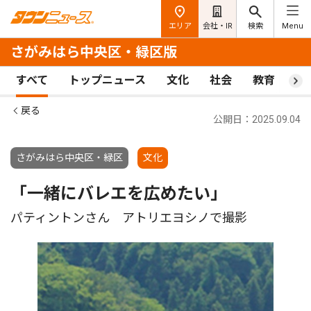
エリア
会社・IR
検索
Menu
さがみはら中央区・緑区版
すべて
トップニュース
文化
社会
教育
ス
戻る
公開日：2025.09.04
さがみはら中央区・緑区
文化
「一緒にバレエを広めたい」
パティントンさん アトリエヨシノで撮影