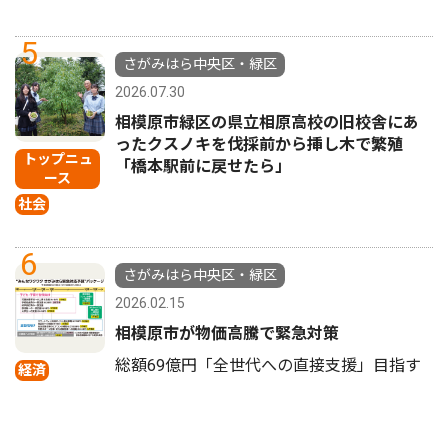
5
さがみはら中央区・緑区
2026.07.30
相模原市緑区の県立相原高校の旧校舎にあ
ったクスノキを伐採前から挿し木で繁殖
トップニュ
「橋本駅前に戻せたら」
ース
社会
6
さがみはら中央区・緑区
2026.02.15
相模原市が物価高騰で緊急対策
総額69億円「全世代への直接支援」目指す
経済