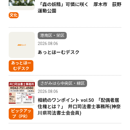
「森の妖精」可憐に咲く 厚木市 荻野
運動公園
文化
港南区・栄区
2026.08.06
あっとほーむデスク
あっとほー
むデスク
さがみはら中央区・緑区
2026.08.06
相続のワンポイント vol.50 ｢配偶者居
住権とは？｣ 井口司法書士事務所(神奈
ピックアッ
川県司法書士会会員)
プ（PR）