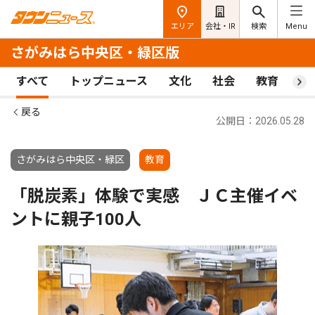
エリア
会社・IR
検索
Menu
さがみはら中央区・緑区版
すべて
トップニュース
文化
社会
教育
ス
戻る
公開日：2026.05.28
さがみはら中央区・緑区
教育
「脱炭素」体験で実感 ＪＣ主催イベ
ントに親子100人