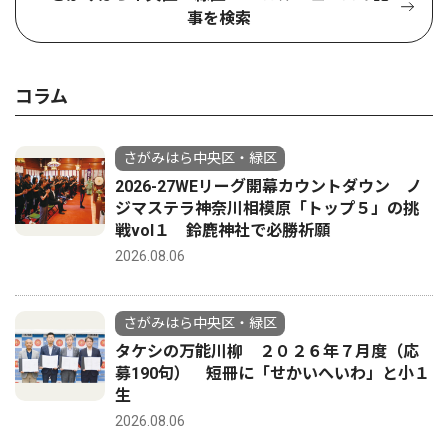
事を検索
コラム
さがみはら中央区・緑区
2026-27WEリーグ開幕カウントダウン ノ
ジマステラ神奈川相模原「トップ５」の挑
戦vol１ 鈴鹿神社で必勝祈願
2026.08.06
さがみはら中央区・緑区
タケシの万能川柳 ２０２６年７月度（応
募190句） 短冊に「せかいへいわ」と小１
生
2026.08.06