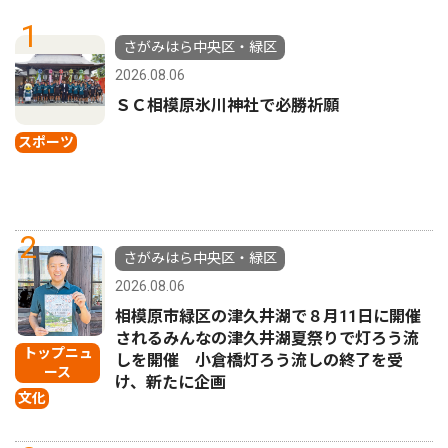
1
さがみはら中央区・緑区
2026.08.06
ＳＣ相模原氷川神社で必勝祈願
スポーツ
2
さがみはら中央区・緑区
2026.08.06
相模原市緑区の津久井湖で８月11日に開催
されるみんなの津久井湖夏祭りで灯ろう流
トップニュ
しを開催 小倉橋灯ろう流しの終了を受
ース
け、新たに企画
文化