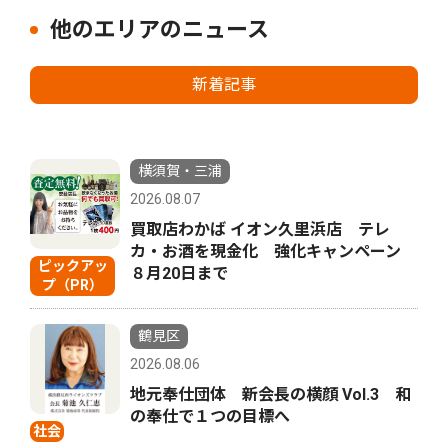
他のエリアのニュース
新着記事
横須賀・三浦
2026.08.07
買取店わかば イオン久里浜店 テレ
カ・お酒を現金化 強化キャンペーン
ピックアッ
８月20日まで
プ（PR）
鶴見区
2026.08.06
地元奉仕団体 新会長の横顔 Vol.3 和
の奉仕で１つの目標へ
社会