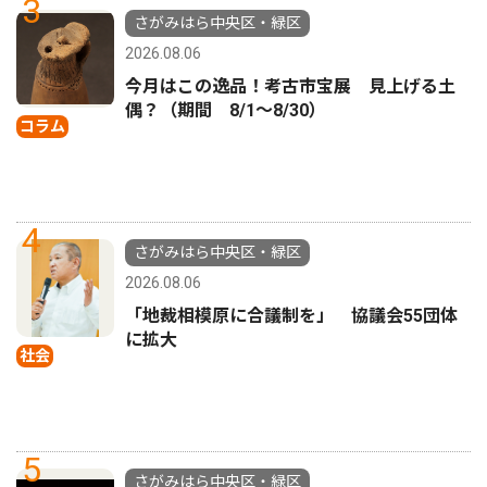
3
さがみはら中央区・緑区
2026.08.06
今月はこの逸品！考古市宝展 見上げる土
偶？（期間 8/1〜8/30）
コラム
4
さがみはら中央区・緑区
2026.08.06
「地裁相模原に合議制を」 協議会55団体
に拡大
社会
5
さがみはら中央区・緑区