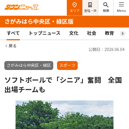
エリア
会社・IR
検索
Menu
さがみはら中央区・緑区版
すべて
トップニュース
文化
社会
教育
ス
戻る
公開日：2026.06.04
さがみはら中央区・緑区
スポーツ
ソフトボールで「シニア」奮闘 全国
出場チームも