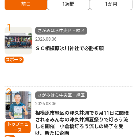
前日
1週間
1か月
1
さがみはら中央区・緑区
2026.08.06
ＳＣ相模原氷川神社で必勝祈願
スポーツ
2
さがみはら中央区・緑区
2026.08.06
相模原市緑区の津久井湖で８月11日に開催
されるみんなの津久井湖夏祭りで灯ろう流
トップニュ
しを開催 小倉橋灯ろう流しの終了を受
ース
け、新たに企画