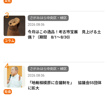
文化
3
さがみはら中央区・緑区
2026.08.06
今月はこの逸品！考古市宝展 見上げる土
偶？（期間 8/1〜8/30）
コラム
4
さがみはら中央区・緑区
2026.08.06
「地裁相模原に合議制を」 協議会55団体
に拡大
社会