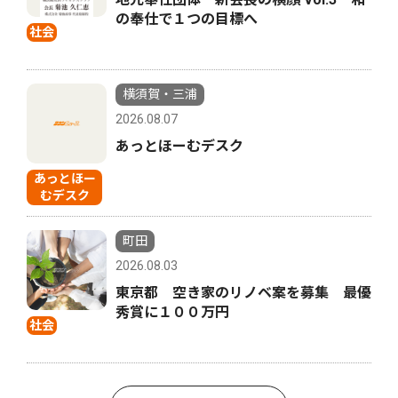
の奉仕で１つの目標へ
社会
横須賀・三浦
2026.08.07
あっとほーむデスク
あっとほー
むデスク
町田
2026.08.03
東京都 空き家のリノベ案を募集 最優
秀賞に１００万円
社会