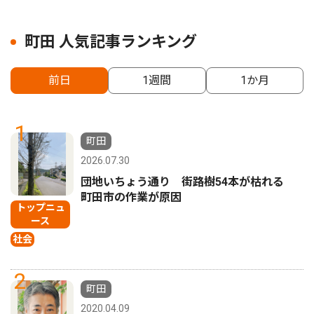
町田 人気記事ランキング
前日
1週間
1か月
1
町田
2026.07.30
団地いちょう通り 街路樹54本が枯れる
町田市の作業が原因
トップニュ
ース
社会
2
町田
2020.04.09