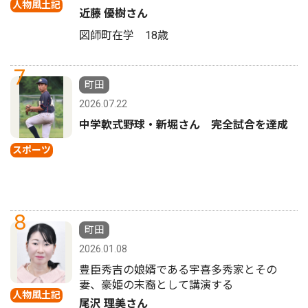
人物風土記
近藤 優樹さん
図師町在学 18歳
7
町田
2026.07.22
中学軟式野球・新堀さん 完全試合を達成
スポーツ
8
町田
2026.01.08
豊臣秀吉の娘婿である宇喜多秀家とその
妻、豪姫の末裔として講演する
人物風土記
尾沢 理美さん