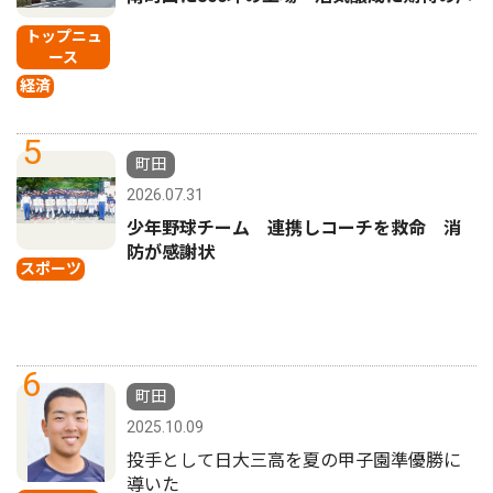
トップニュ
ース
経済
5
町田
2026.07.31
少年野球チーム 連携しコーチを救命 消
防が感謝状
スポーツ
6
町田
2025.10.09
投手として日大三高を夏の甲子園準優勝に
導いた