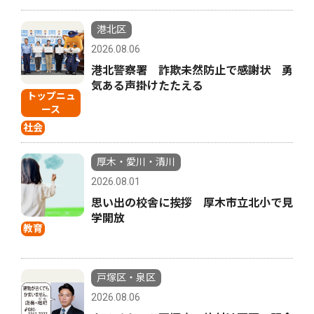
港北区
2026.08.06
港北警察署 詐欺未然防止で感謝状 勇
気ある声掛けたたえる
トップニュ
ース
社会
厚木・愛川・清川
2026.08.01
思い出の校舎に挨拶 厚木市立北小で見
学開放
教育
戸塚区・泉区
2026.08.06