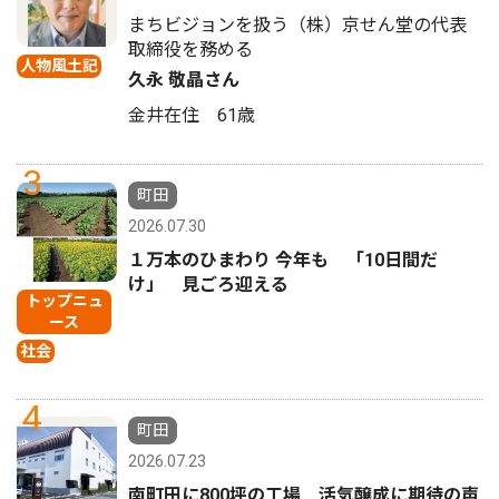
まちビジョンを扱う（株）京せん堂の代表
取締役を務める
人物風土記
久永 敬晶さん
金井在住 61歳
3
町田
2026.07.30
１万本のひまわり 今年も 「10日間だ
け」 見ごろ迎える
トップニュ
ース
社会
4
町田
2026.07.23
南町田に800坪の工場 活気醸成に期待の声