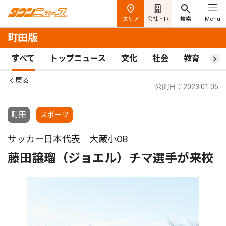
エリア
会社・IR
検索
Menu
町田版
すべて
トップニュース
文化
社会
教育
ス
戻る
公開日：2023.01.05
町田
スポーツ
サッカー日本代表 大蔵小OB
藤田譲瑠（ジョエル）チマ選手が来校