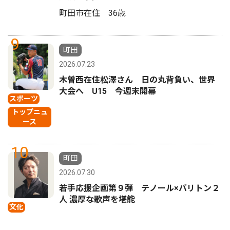
町田市在住 36歳
9
町田
2026.07.23
木曽西在住松澤さん 日の丸背負い、世界
大会へ U15 今週末開幕
スポーツ
トップニュ
ース
10
町田
2026.07.30
若手応援企画第９弾 テノール×バリトン２
人 濃厚な歌声を堪能
文化