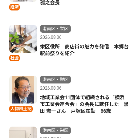
雅之会長
経済
港南区・栄区
2026.08.06
栄区役所 商店街の魅力を発信 本郷台
駅前祭りを紹介
社会
港南区・栄区
2026.08.06
地域工業会11団体で組織される「横浜
市工業会連合会」の会長に就任した 黒
人物風土記
田 憲一さん 戸塚区在勤 66歳
港南区・栄区