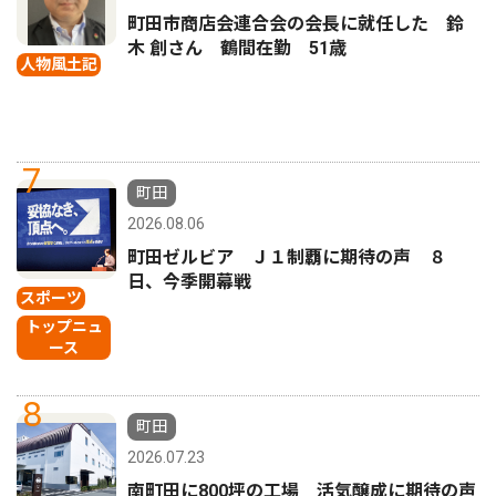
町田市商店会連合会の会長に就任した 鈴
木 創さん 鶴間在勤 51歳
人物風土記
7
町田
2026.08.06
町田ゼルビア Ｊ１制覇に期待の声 ８
日、今季開幕戦
スポーツ
トップニュ
ース
8
町田
2026.07.23
南町田に800坪の工場 活気醸成に期待の声