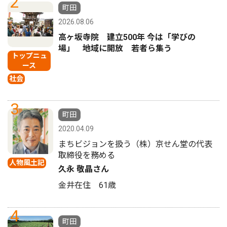
2
町田
2026.08.06
高ヶ坂寺院 建立500年 今は「学びの
場」 地域に開放 若者ら集う
トップニュ
ース
社会
3
町田
2020.04.09
まちビジョンを扱う（株）京せん堂の代表
取締役を務める
人物風土記
久永 敬晶さん
金井在住 61歳
4
町田