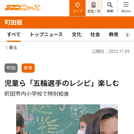
エリア
会社・IR
検索
Menu
町田版
すべて
トップニュース
文化
社会
教育
ス
戻る
公開日：2023.11.09
町田
教育
児童ら「五輪選手のレシピ」楽しむ
町田市内小学校で特別給食