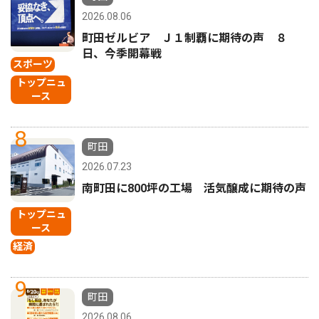
2026.08.06
町田ゼルビア Ｊ１制覇に期待の声 ８
日、今季開幕戦
スポーツ
トップニュ
ース
8
町田
2026.07.23
南町田に800坪の工場 活気醸成に期待の声
トップニュ
ース
経済
9
町田
2026.08.06