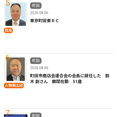
5
町田
2026.08.06
東京町田東ＲＣ
社会
6
町田
2026.08.06
町田市商店会連合会の会長に就任した 鈴
木 創さん 鶴間在勤 51歳
人物風土記
7
町田