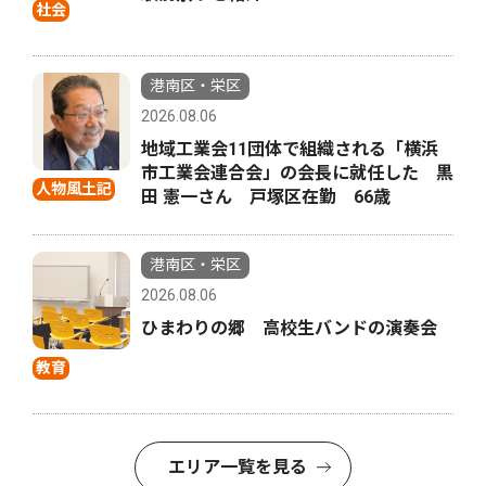
社会
港南区・栄区
2026.08.06
地域工業会11団体で組織される「横浜
市工業会連合会」の会長に就任した 黒
人物風土記
田 憲一さん 戸塚区在勤 66歳
港南区・栄区
2026.08.06
ひまわりの郷 高校生バンドの演奏会
教育
エリア一覧を見る