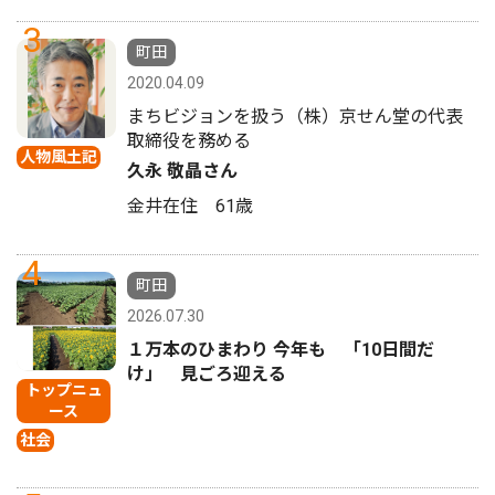
3
町田
2020.04.09
まちビジョンを扱う（株）京せん堂の代表
取締役を務める
人物風土記
久永 敬晶さん
金井在住 61歳
4
町田
2026.07.30
１万本のひまわり 今年も 「10日間だ
け」 見ごろ迎える
トップニュ
ース
社会