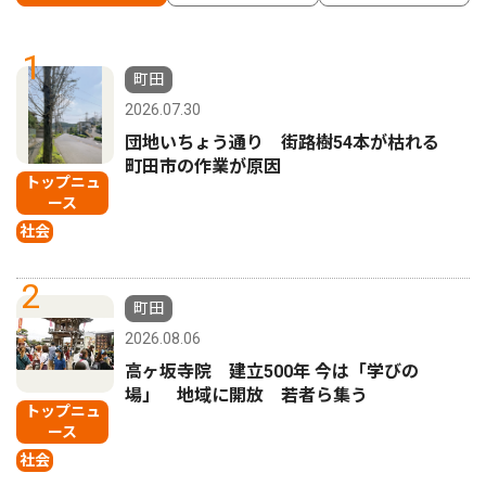
1
町田
2026.07.30
団地いちょう通り 街路樹54本が枯れる
町田市の作業が原因
トップニュ
ース
社会
2
町田
2026.08.06
高ヶ坂寺院 建立500年 今は「学びの
場」 地域に開放 若者ら集う
トップニュ
ース
社会