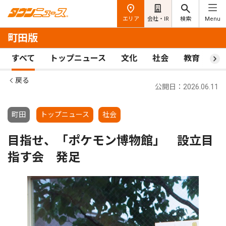
エリア
会社・IR
検索
Menu
町田版
すべて
トップニュース
文化
社会
教育
ス
戻る
公開日：2026.06.11
町田
トップニュース
社会
目指せ、「ポケモン博物館」 設立目
指す会 発足