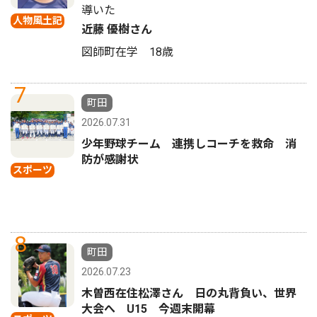
導いた
人物風土記
近藤 優樹さん
図師町在学 18歳
7
町田
2026.07.31
少年野球チーム 連携しコーチを救命 消
防が感謝状
スポーツ
8
町田
2026.07.23
木曽西在住松澤さん 日の丸背負い、世界
大会へ U15 今週末開幕