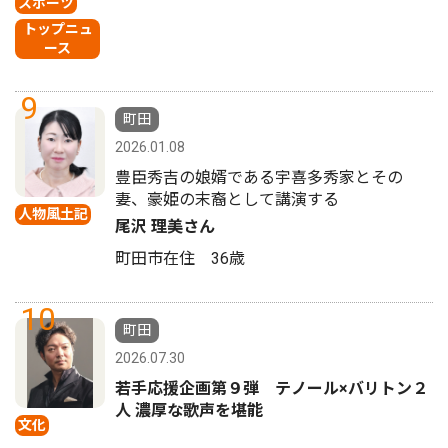
スポーツ
トップニュ
ース
9
町田
2026.01.08
豊臣秀吉の娘婿である宇喜多秀家とその
妻、豪姫の末裔として講演する
人物風土記
尾沢 理美さん
町田市在住 36歳
10
町田
2026.07.30
若手応援企画第９弾 テノール×バリトン２
人 濃厚な歌声を堪能
文化