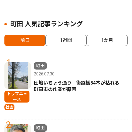
町田 人気記事ランキング
前日
1週間
1か月
1
町田
2026.07.30
団地いちょう通り 街路樹54本が枯れる
町田市の作業が原因
トップニュ
ース
社会
2
町田