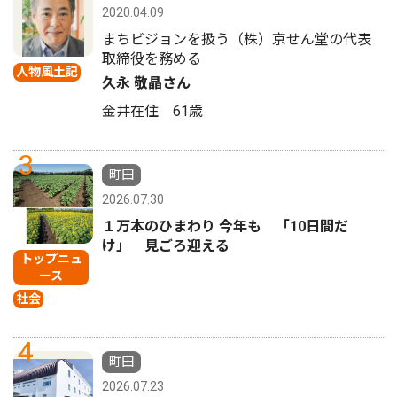
2020.04.09
まちビジョンを扱う（株）京せん堂の代表
取締役を務める
人物風土記
久永 敬晶さん
金井在住 61歳
3
町田
2026.07.30
１万本のひまわり 今年も 「10日間だ
け」 見ごろ迎える
トップニュ
ース
社会
4
町田
2026.07.23