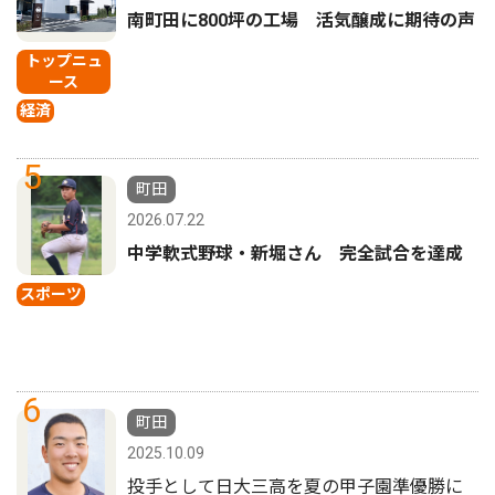
南町田に800坪の工場 活気醸成に期待の声
トップニュ
ース
経済
5
町田
2026.07.22
中学軟式野球・新堀さん 完全試合を達成
スポーツ
6
町田
2025.10.09
投手として日大三高を夏の甲子園準優勝に