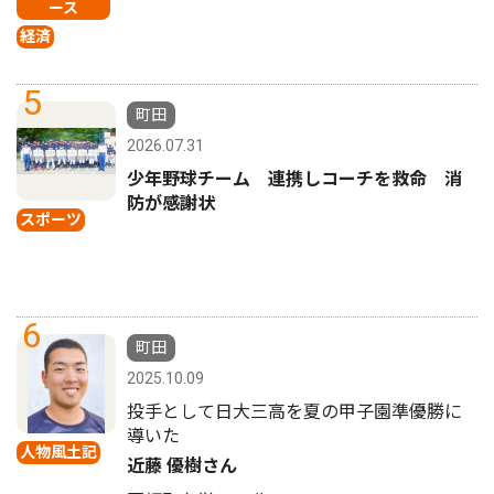
ース
経済
5
町田
2026.07.31
少年野球チーム 連携しコーチを救命 消
防が感謝状
スポーツ
6
町田
2025.10.09
投手として日大三高を夏の甲子園準優勝に
導いた
人物風土記
近藤 優樹さん