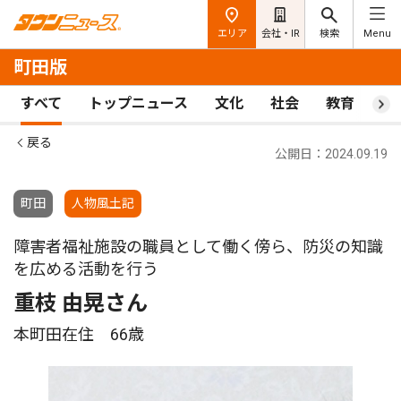
エリア
会社・IR
検索
Menu
町田版
すべて
トップニュース
文化
社会
教育
ス
戻る
公開日：2024.09.19
町田
人物風土記
障害者福祉施設の職員として働く傍ら、防災の知識
を広める活動を行う
重枝 由晃さん
本町田在住 66歳