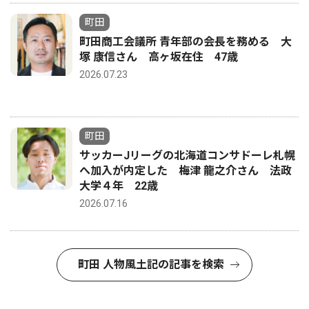
町田
町田商工会議所 青年部の会長を務める 大
塚 康信さん 高ヶ坂在住 47歳
2026.07.23
町田
サッカーJリーグの北海道コンサドーレ札幌
へ加入が内定した 梅津 龍之介さん 法政
大学４年 22歳
2026.07.16
町田 人物風土記の記事を検索