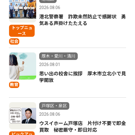
2026.08.06
港北警察署 詐欺未然防止で感謝状 勇
気ある声掛けたたえる
トップニュ
ース
社会
厚木・愛川・清川
2026.08.01
思い出の校舎に挨拶 厚木市立北小で見
学開放
教育
戸塚区・泉区
2026.08.06
ウスイホーム戸塚店 片付け不要で即金
買取 秘密厳守・即日対応
ピックアッ