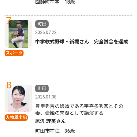
図師町在学 18歳
7
町田
2026.07.22
中学軟式野球・新堀さん 完全試合を達成
スポーツ
8
町田
2026.01.08
豊臣秀吉の娘婿である宇喜多秀家とその
妻、豪姫の末裔として講演する
人物風土記
尾沢 理美さん
町田市在住 36歳