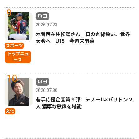
9
町田
2026.07.23
木曽西在住松澤さん 日の丸背負い、世界
大会へ U15 今週末開幕
スポーツ
トップニュ
ース
10
町田
2026.07.30
若手応援企画第９弾 テノール×バリトン２
人 濃厚な歌声を堪能
文化