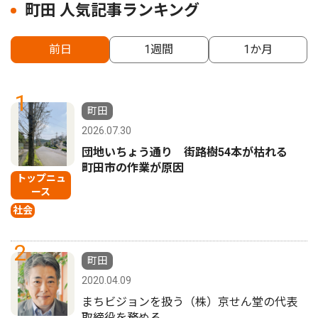
町田 人気記事ランキング
前日
1週間
1か月
1
町田
2026.07.30
団地いちょう通り 街路樹54本が枯れる
町田市の作業が原因
トップニュ
ース
社会
2
町田
2020.04.09
まちビジョンを扱う（株）京せん堂の代表
取締役を務める