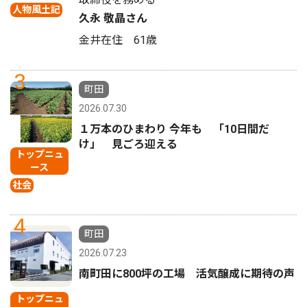
人物風土記
久永 敬晶さん
金井在住 61歳
3
町田
2026.07.30
１万本のひまわり 今年も 「10日間だ
け」 見ごろ迎える
トップニュ
ース
社会
4
町田
2026.07.23
南町田に800坪の工場 活気醸成に期待の声
トップニュ