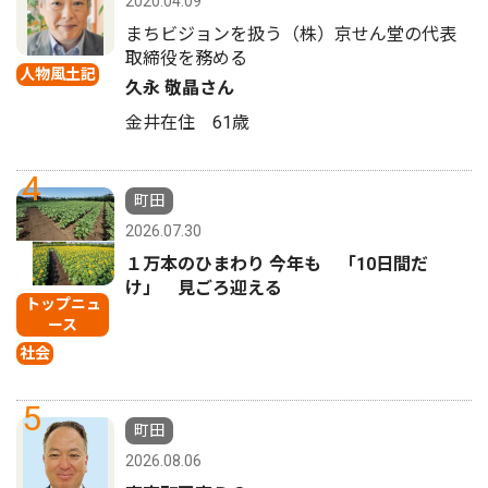
2020.04.09
まちビジョンを扱う（株）京せん堂の代表
取締役を務める
人物風土記
久永 敬晶さん
金井在住 61歳
4
町田
2026.07.30
１万本のひまわり 今年も 「10日間だ
け」 見ごろ迎える
トップニュ
ース
社会
5
町田
2026.08.06