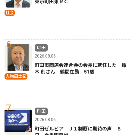
東京町田東ＲＣ
社会
6
町田
2026.08.06
町田市商店会連合会の会長に就任した 鈴
木 創さん 鶴間在勤 51歳
人物風土記
7
町田
2026.08.06
町田ゼルビア Ｊ１制覇に期待の声 ８