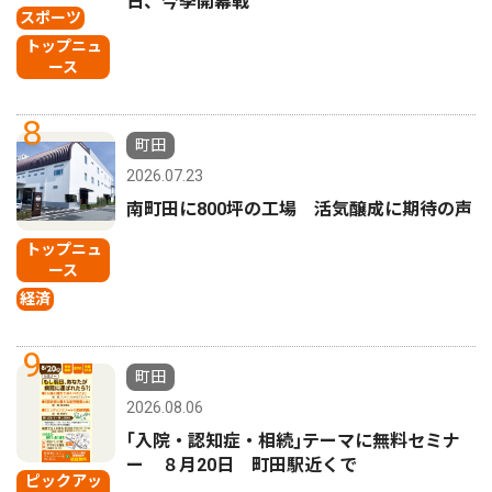
日、今季開幕戦
スポーツ
トップニュ
ース
8
町田
2026.07.23
南町田に800坪の工場 活気醸成に期待の声
トップニュ
ース
経済
9
町田
2026.08.06
｢入院・認知症・相続｣テーマに無料セミナ
ー ８月20日 町田駅近くで
ピックアッ