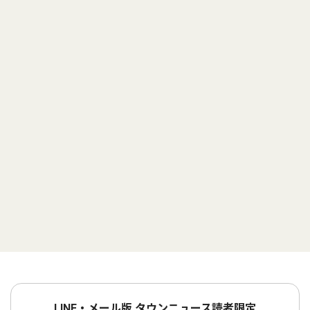
LINE・メール版 タウンニュース読者限定