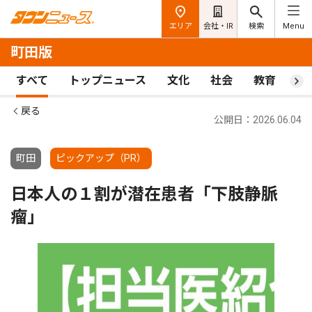
エリア
会社・IR
検索
Menu
町田版
すべて
トップニュース
文化
社会
教育
ス
戻る
公開日：2026.06.04
町田
ピックアップ（PR）
日本人の１割が潜在患者「下肢静脈
瘤」