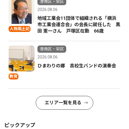
港南区・栄区
2026.08.06
地域工業会11団体で組織される「横浜
市工業会連合会」の会長に就任した 黒
人物風土記
田 憲一さん 戸塚区在勤 66歳
港南区・栄区
2026.08.06
ひまわりの郷 高校生バンドの演奏会
教育
エリア一覧を見る
ピックアップ