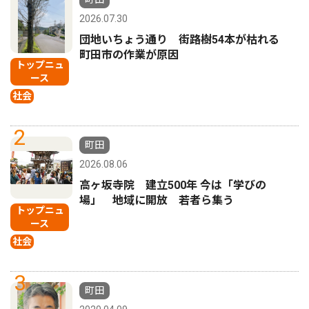
2026.07.30
団地いちょう通り 街路樹54本が枯れる
町田市の作業が原因
トップニュ
ース
社会
2
町田
2026.08.06
高ヶ坂寺院 建立500年 今は「学びの
場」 地域に開放 若者ら集う
トップニュ
ース
社会
3
町田