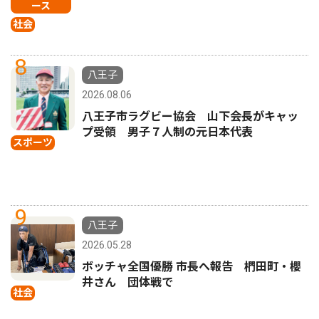
ース
社会
8
八王子
2026.08.06
八王子市ラグビー協会 山下会長がキャッ
プ受領 男子７人制の元日本代表
スポーツ
9
八王子
2026.05.28
ボッチャ全国優勝 市長へ報告 椚田町・櫻
井さん 団体戦で
社会