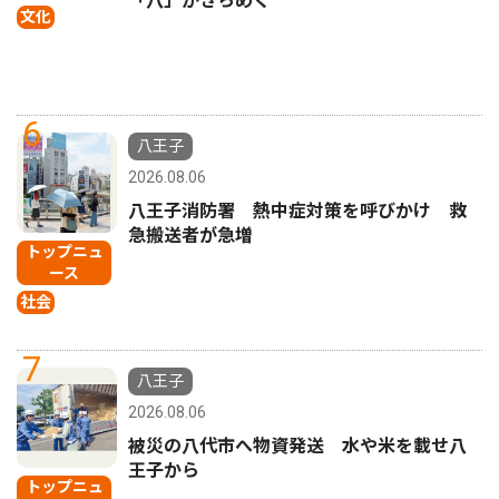
「八」がきらめく
文化
6
八王子
2026.08.06
八王子消防署 熱中症対策を呼びかけ 救
急搬送者が急増
トップニュ
ース
社会
7
八王子
2026.08.06
被災の八代市へ物資発送 水や米を載せ八
王子から
トップニュ