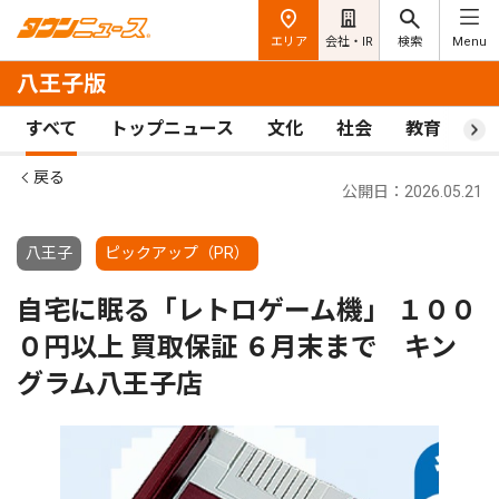
エリア
会社・IR
検索
Menu
八王子版
すべて
トップニュース
文化
社会
教育
ス
戻る
公開日：2026.05.21
八王子
ピックアップ（PR）
自宅に眠る「レトロゲーム機」 １００
０円以上 買取保証 ６月末まで キン
グラム八王子店