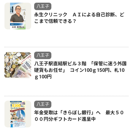
八王子
永生クリニック ＡＩによる自己診断、ど
こまで信頼できる？
八王子
八王子駅直結駅ビル３階 ｢保管に迷う外国
硬貨もお任せ｣ コイン100ｇ150円、札10
ｇ100円
八王子
年金受取は「きらぼし銀行」へ 最大５０
００円分ギフトカード進呈中