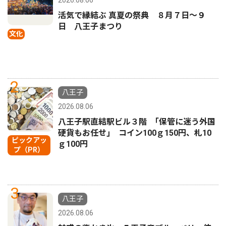
活気で縁結ぶ 真夏の祭典 ８月７日〜９
日 八王子まつり
文化
2
八王子
2026.08.06
八王子駅直結駅ビル３階 ｢保管に迷う外国
硬貨もお任せ｣ コイン100ｇ150円、札10
ピックアッ
ｇ100円
プ（PR）
3
八王子
2026.08.06