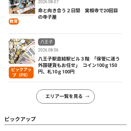
2026.08.07
命と向き合う２日間 実相寺で20回目
の寺子屋
教育
八王子
2026.08.06
八王子駅直結駅ビル３階 ｢保管に迷う
外国硬貨もお任せ｣ コイン100ｇ150
ピックアッ
円、札10ｇ100円
プ（PR）
エリア一覧を見る
ピックアップ