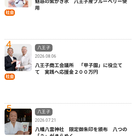
魅惑の紫かき氷 八王子産ブルーベリー使
用
社会
4
八王子
2026.08.06
八王子商工会議所 「甲子園」に役立て
て 実践へ応援金２００万円
社会
5
八王子
2026.07.21
八幡八雲神社 限定御朱印を頒布 八つの