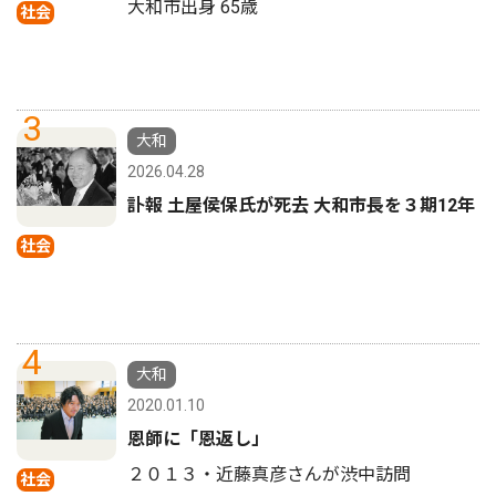
大和市出身 65歳
社会
3
大和
2026.04.28
訃報 土屋侯保氏が死去 大和市長を３期12年
社会
4
大和
2020.01.10
恩師に「恩返し」
２０１３・近藤真彦さんが渋中訪問
社会