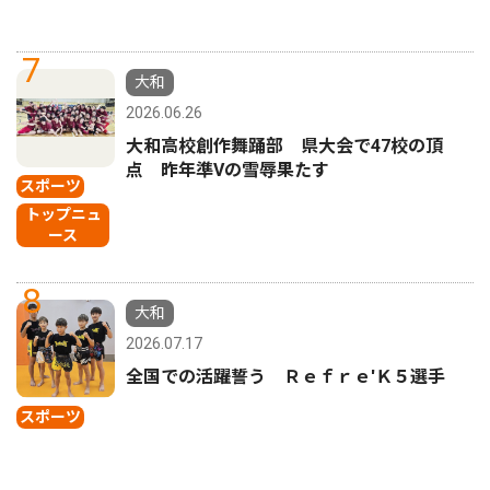
7
大和
2026.06.26
大和高校創作舞踊部 県大会で47校の頂
点 昨年準Vの雪辱果たす
スポーツ
トップニュ
ース
8
大和
2026.07.17
全国での活躍誓う Ｒｅｆｒｅ'Ｋ５選手
スポーツ