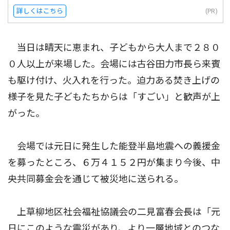
詳しくはこちら
(PR)
当日は晴天に恵まれ、子どもから大人まで２８０
０人以上が来場した。会場には古谷田力市長ら来賓
も駆け付け、火入れを行った。迫力ある焚き上げの
様子を見た子どもたちからは「すごい」と歓声が上
がった。
会場では元日に発生した能登半島地震への義援金
を募ったところ、６万４１５２円が集まり今後、中
央共同募金会を通じて被災地に送られる。
上草柳地区社会福祉協議会の二見富春会長は「元
日にこのような震災があり、より一層地域とのつな