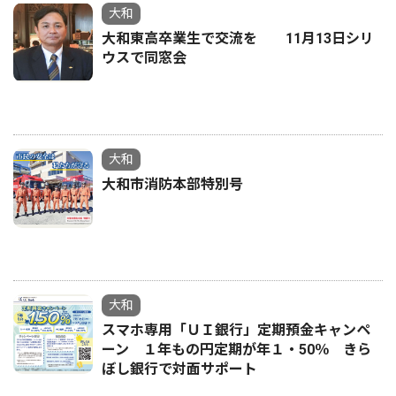
大和
大和東高卒業生で交流を 11月13日シリ
ウスで同窓会
大和
大和市消防本部特別号
大和
スマホ専用「ＵＩ銀行」定期預金キャンペ
ーン １年もの円定期が年１・50％ きら
ぼし銀行で対面サポート