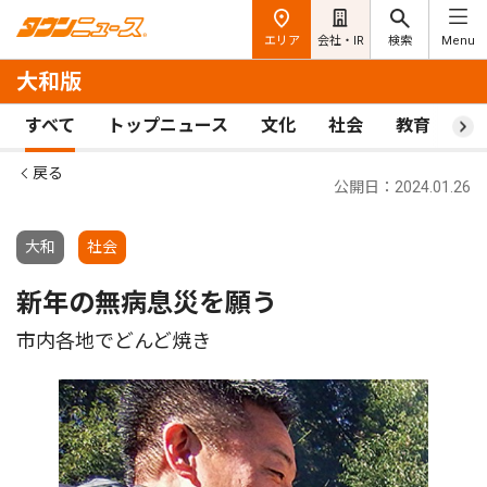
エリア
会社・IR
検索
Menu
大和版
すべて
トップニュース
文化
社会
教育
ス
戻る
公開日：2024.01.26
大和
社会
新年の無病息災を願う
市内各地でどんど焼き