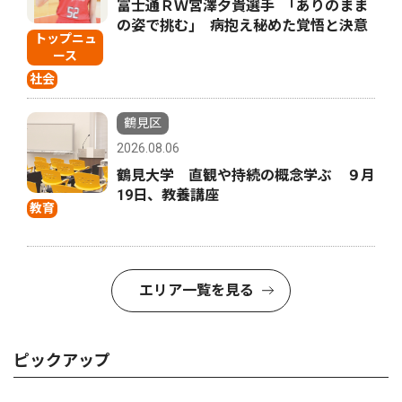
富士通ＲＷ宮澤夕貴選手 ｢ありのまま
の姿で挑む｣ 病抱え秘めた覚悟と決意
トップニュ
ース
社会
鶴見区
2026.08.06
鶴見大学 直観や持続の概念学ぶ ９月
19日、教養講座
教育
エリア一覧を見る
ピックアップ