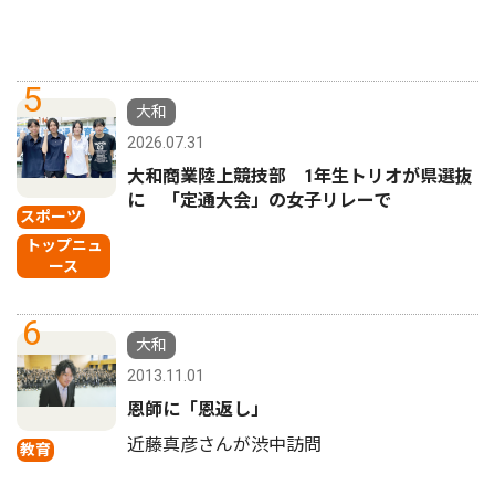
5
大和
2026.07.31
大和商業陸上競技部 1年生トリオが県選抜
に 「定通大会」の女子リレーで
スポーツ
トップニュ
ース
6
大和
2013.11.01
恩師に「恩返し」
近藤真彦さんが渋中訪問
教育