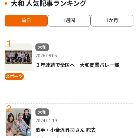
大和 人気記事ランキング
前日
1週間
1か月
1
大和
2026.08.05
３年連続で全国へ 大和商業バレー部
スポーツ
2
大和
2024.01.19
歌手・小金沢昇司さん 死去