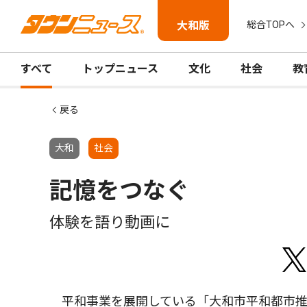
大和版
総合TOPへ
すべて
トップニュース
文化
社会
教
戻る
大和
社会
記憶をつなぐ
体験を語り動画に
平和事業を展開している「大和市平和都市推