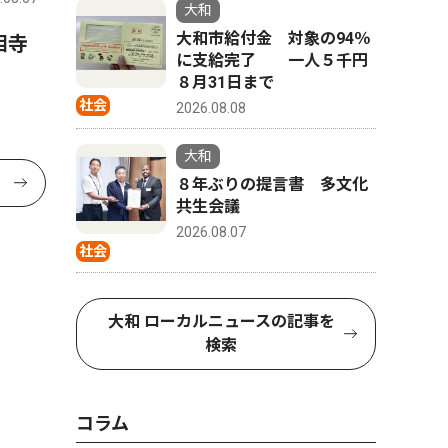
大和
大和市給付金 対象の94％
相寺
に支給完了 一人５千円
８月31日まで
社会
2026.08.08
大和
８年ぶりの提言書 多文化
共生会議
2026.08.07
社会
大和 ローカルニュースの記事を
検索
コラム