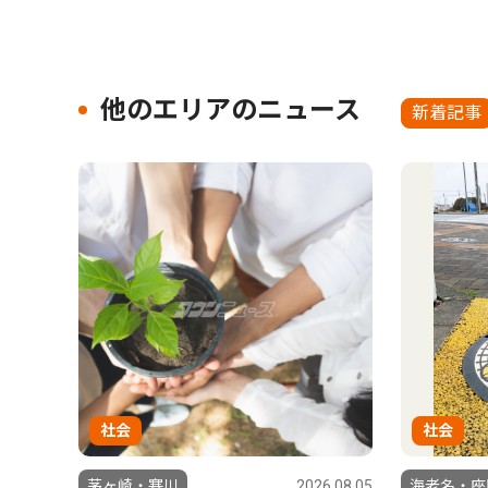
他のエリアのニュース
新着記事
社会
社会
茅ヶ崎・寒川
2026.08.05
海老名・座