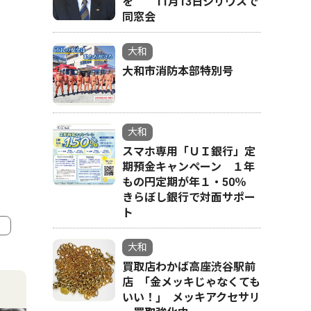
を 11月13日シリウスで
同窓会
大和
大和市消防本部特別号
大和
スマホ専用「ＵＩ銀行」定
期預金キャンペーン １年
もの円定期が年１・50％
きらぼし銀行で対面サポー
ト
大和
4
5
買取店わかば高座渋谷駅前
店 ｢金メッキじゃなくても
いい！｣ メッキアクセサリ