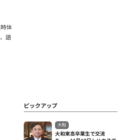
戦時体
り、語
ピックアップ
大和
大和東高卒業生で交流