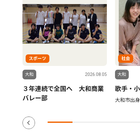
スポーツ
社会
6.07.31
大和
2026.08.05
大和
氏、中
３年連続で全国へ 大和商業
歌手・小
選は
バレー部
大和市出身 