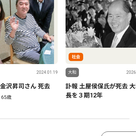
社会
2024.01.19
大和
2026
金沢昇司さん 死去
訃報 土屋侯保氏が死去 
長を３期12年
65歳