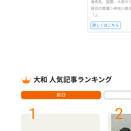
海老名、座間、大和か
貸切の葬儀＞神奈川県
「ふ...
詳しくはこちら
大和 人気記事ランキング
前日
1
2