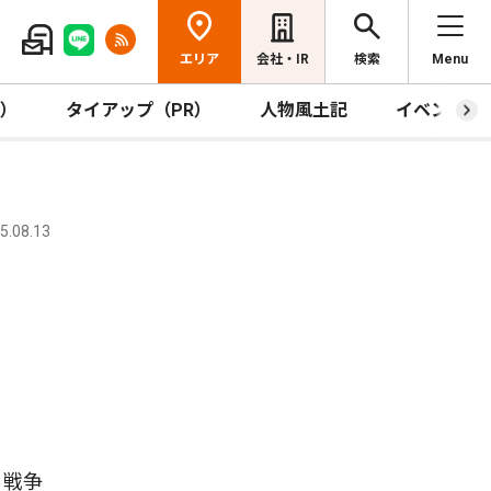
エリア
会社・IR
検索
Menu
R）
タイアップ（PR）
人物風土記
イベント
.08.13
、戦争