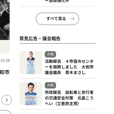
ー買取強化中
すべて見る
意見広告・議会報告
社会
スポーツ
大和
.04.28
大和
2020.01.10
大和
活動報告 ４市指令センタ
ーを視察しました 大和市
大和市
恩師に「恩返し」
大和商業
議会議員 青木まさし
トリオが
２０１３・近藤真彦さんが渋中訪問
大和
会」の女
市政報告 自転車と歩行者
の交通安全対策 北島こう
へい（立憲民主党）