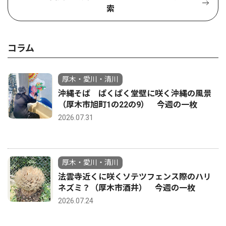
索
コラム
厚木・愛川・清川
沖縄そば ぱくぱく堂壁に咲く沖縄の風景
（厚木市旭町1の22の9） 今週の一枚
2026.07.31
厚木・愛川・清川
法雲寺近くに咲くソテツフェンス際のハリ
ネズミ？（厚木市酒井） 今週の一枚
2026.07.24