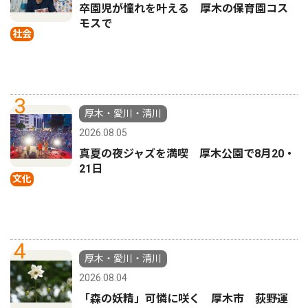
卒園児が憧れを叶える 厚木の保育園コス
モスで
社会
3
厚木・愛川・清川
2026.08.05
真夏の夜ジャズを満喫 厚木公園で8月20・
21日
文化
4
厚木・愛川・清川
2026.08.04
「森の妖精」可憐に咲く 厚木市 荻野運