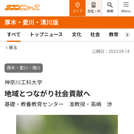
エリア
会社・IR
検索
Menu
厚木・愛川・清川版
すべて
トップニュース
文化
社会
教育
ス
戻る
公開日：2023.04.14
厚木・愛川・清川
神奈川工科大学
地域とつながり社会貢献へ
基礎・教養教育センター 准教授・高嶋 渉