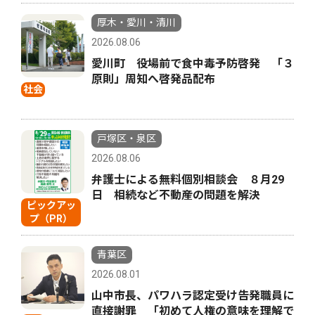
厚木・愛川・清川
2026.08.06
愛川町 役場前で食中毒予防啓発 「３
原則」周知へ啓発品配布
社会
戸塚区・泉区
2026.08.06
弁護士による無料個別相談会 ８月29
日 相続など不動産の問題を解決
ピックアッ
プ（PR）
青葉区
2026.08.01
山中市長、パワハラ認定受け告発職員に
直接謝罪 「初めて人権の意味を理解で