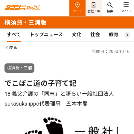
エリア
会社・IR
検索
Menu
横須賀・三浦版
すべて
トップニュース
文化
社会
教育
ス
戻る
公開日：2020.10.16
横須賀・三浦
でこぼこ道の子育て記
18.義父介護の「同志」と語らい一般社団法人
sukasuka-ippo代表理事 五本木愛