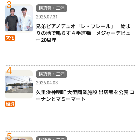
3
横須賀・三浦
2026.07.31
兄弟ピアノデュオ「レ・フレール」 始ま
りの地で鳴らす４手連弾 メジャーデビュ
文化
ー20周年
4
横須賀・三浦
2026.04.03
久里浜神明町 大型商業施設 出店者を公表 コ
ーナンとマミーマート
経済
5