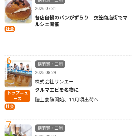
横須賀・三浦
2026.07.31
各店自慢のパンがずらり 衣笠商店街でマ
ルシェ開催
社会
6
横須賀・三浦
2025.08.29
株式会社サンエー
クルマエビを名物に
トップニュ
ース
陸上養殖開始、11月頃出荷へ
社会
7
横須賀・三浦