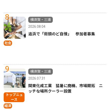
8
横須賀・三浦
2026.08.04
追浜で「街頭のど自慢」 参加者募集
社会
9
横須賀・三浦
2026.07.31
関東化成工業 猛暑に商機、市場開拓 ニ
ッチな場所クーラー設置
トップニュ
ース
経済