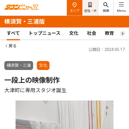
エリア
会社・IR
検索
Menu
横須賀・三浦版
すべて
トップニュース
文化
社会
教育
ス
戻る
公開日：2024.05.17
横須賀・三浦
文化
一段上の映像制作
大津町に専用スタジオ誕生