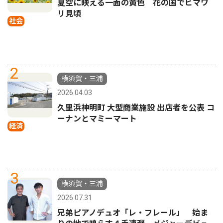
夏空に映える一面の黄色 花の国でヒマワ
リ見頃
社会
2
横須賀・三浦
2026.04.03
久里浜神明町 大型商業施設 出店者を公表 コ
ーナンとマミーマート
経済
3
横須賀・三浦
2026.07.31
兄弟ピアノデュオ「レ・フレール」 始ま