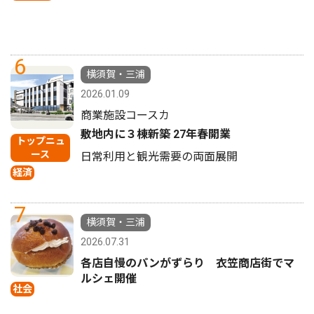
6
横須賀・三浦
2026.01.09
商業施設コースカ
敷地内に３棟新築 27年春開業
トップニュ
ース
日常利用と観光需要の両面展開
経済
7
横須賀・三浦
2026.07.31
各店自慢のパンがずらり 衣笠商店街でマ
ルシェ開催
社会