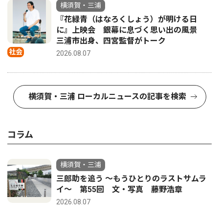
横須賀・三浦
『花緑青（はなろくしょう）が明ける日
に』上映会 銀幕に息づく思い出の風景
三浦市出身、四宮監督がトーク
社会
2026.08.07
横須賀・三浦 ローカルニュースの記事を検索
コラム
横須賀・三浦
三郎助を追う 〜もうひとりのラストサムラ
イ〜 第55回 文・写真 藤野浩章
2026.08.07