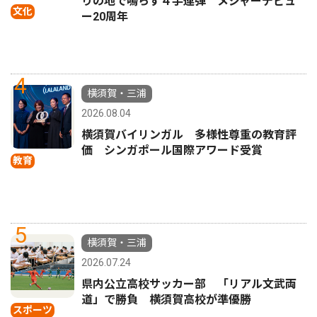
りの地で鳴らす４手連弾 メジャーデビュ
文化
ー20周年
4
横須賀・三浦
2026.08.04
横須賀バイリンガル 多様性尊重の教育評
価 シンガポール国際アワード受賞
教育
5
横須賀・三浦
2026.07.24
県内公立高校サッカー部 「リアル文武両
道」で勝負 横須賀高校が準優勝
スポーツ