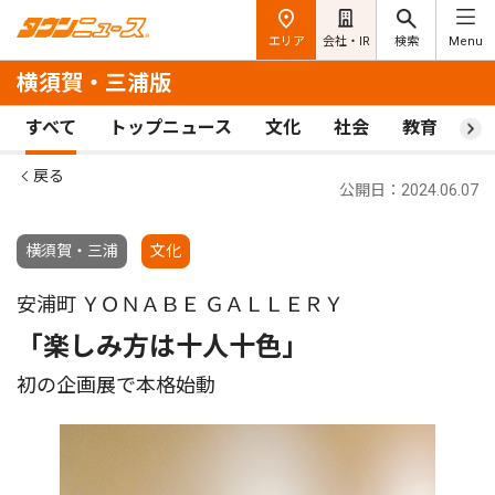
エリア
会社・IR
検索
Menu
横須賀・三浦版
すべて
トップニュース
文化
社会
教育
ス
戻る
公開日：2024.06.07
横須賀・三浦
文化
安浦町 ＹＯＮＡＢＥ ＧＡＬＬＥＲＹ
「楽しみ方は十人十色」
初の企画展で本格始動