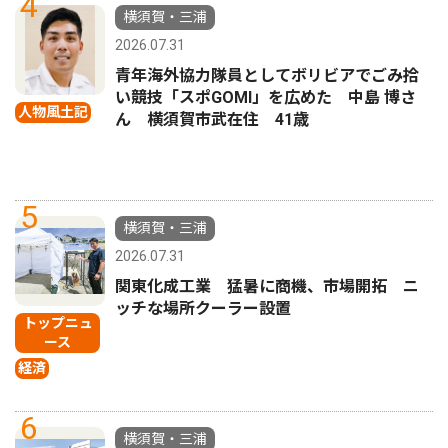
4
横須賀・三浦
2026.07.31
青年海外協力隊員としてボリビアでごみ拾
い競技「スポGOMI」を広めた 中島 博さ
人物風土記
ん 横須賀市武在住 41歳
5
横須賀・三浦
2026.07.31
関東化成工業 猛暑に商機、市場開拓 ニ
ッチな場所クーラー設置
トップニュ
ース
経済
6
横須賀・三浦