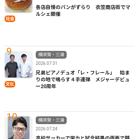
各店自慢のパンがずらり 衣笠商店街でマ
ルシェ開催
社会
9
横須賀・三浦
2026.07.31
兄弟ピアノデュオ「レ・フレール」 始ま
りの地で鳴らす４手連弾 メジャーデビュ
文化
ー20周年
10
横須賀・三浦
2026.07.24
高校サッカーで学力と試合結果の両面で競