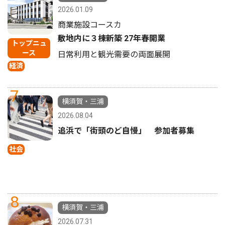
2026.01.09
商業施設コースカ
敷地内に３棟新築 27年春開業
トップニュ
ース
日常利用と観光需要の両面展開
経済
7
横須賀・三浦
2026.08.04
追浜で「街頭のど自慢」 参加者募集
社会
8
横須賀・三浦
2026.07.31