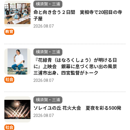
横須賀・三浦
命と向き合う２日間 実相寺で20回目の寺
子屋
2026.08.07
教育
横須賀・三浦
『花緑青（はなろくしょう）が明ける日
に』上映会 銀幕に息づく思い出の風景
三浦市出身、四宮監督がトーク
社会
2026.08.07
横須賀・三浦
ソレイユの丘 花火大会 夏夜を彩る500発
2026.08.07
社会