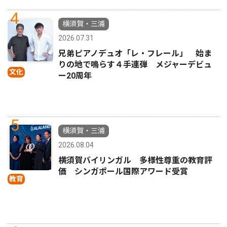
4
横須賀・三浦
2026.07.31
兄弟ピアノデュオ「レ・フレール」 始ま
りの地で鳴らす４手連弾 メジャーデビュ
文化
ー20周年
5
横須賀・三浦
2026.08.04
横須賀バイリンガル 多様性尊重の教育評
価 シンガポール国際アワード受賞
教育