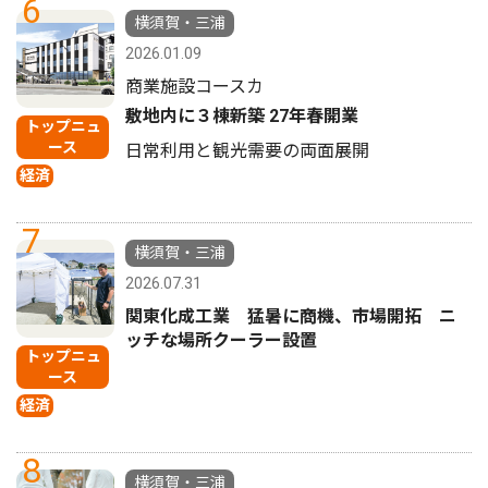
6
横須賀・三浦
2026.01.09
商業施設コースカ
敷地内に３棟新築 27年春開業
トップニュ
ース
日常利用と観光需要の両面展開
経済
7
横須賀・三浦
2026.07.31
関東化成工業 猛暑に商機、市場開拓 ニ
ッチな場所クーラー設置
トップニュ
ース
経済
8
横須賀・三浦