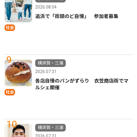
2026.08.04
追浜で「街頭のど自慢」 参加者募集
社会
9
横須賀・三浦
2026.07.31
各店自慢のパンがずらり 衣笠商店街でマ
ルシェ開催
社会
10
横須賀・三浦
2026.07.31