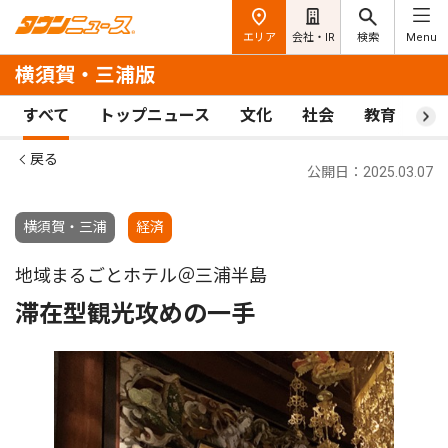
エリア
会社・IR
検索
Menu
横須賀・三浦版
すべて
トップニュース
文化
社会
教育
ス
戻る
公開日：2025.03.07
横須賀・三浦
経済
地域まるごとホテル＠三浦半島
滞在型観光攻めの一手