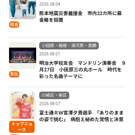
2026.08.04
熊本地震災害義援金 市内22カ所に募
金箱を設置
社会
小田原・箱根・湯河原・真鶴
2026.08.01
明治大学校友会 マンドリン演奏会 ９
月27日 小田原三の丸ホール 時代を
文化
彩った名曲テーマに
川崎区・幸区
2026.08.07
富士通ＲＷ宮澤夕貴選手 ｢ありのまま
の姿で挑む｣ 病抱え秘めた覚悟と決意
トップニュ
ース