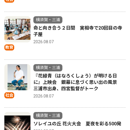
横須賀・三浦
命と向き合う２日間 実相寺で20回目の寺
子屋
2026.08.07
教育
横須賀・三浦
『花緑青（はなろくしょう）が明ける日
に』上映会 銀幕に息づく思い出の風景
三浦市出身、四宮監督がトーク
社会
2026.08.07
横須賀・三浦
ソレイユの丘 花火大会 夏夜を彩る500発