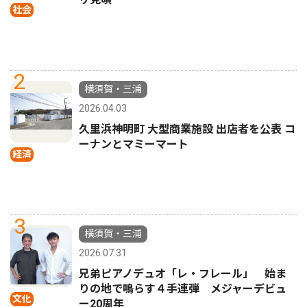
社会
2
横須賀・三浦
2026.04.03
久里浜神明町 大型商業施設 出店者を公表 コ
ーナンとマミーマート
経済
3
横須賀・三浦
2026.07.31
兄弟ピアノデュオ「レ・フレール」 始ま
りの地で鳴らす４手連弾 メジャーデビュ
文化
ー20周年