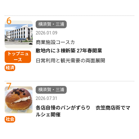
6
横須賀・三浦
2026.01.09
商業施設コースカ
敷地内に３棟新築 27年春開業
トップニュ
ース
日常利用と観光需要の両面展開
経済
7
横須賀・三浦
2026.07.31
各店自慢のパンがずらり 衣笠商店街でマ
ルシェ開催
社会