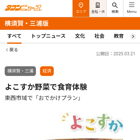
エリア
会社・IR
検索
Menu
横須賀・三浦版
すべて
トップニュース
文化
社会
教育
ス
戻る
公開日：2025.03.21
横須賀・三浦
経済
よこすか野菜で食育体験
東西市域で「おでかけプラン」