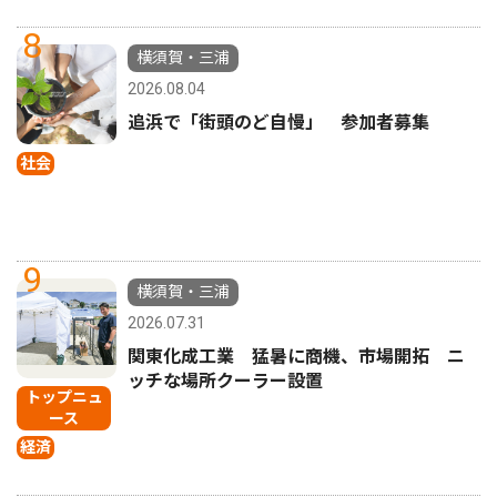
8
横須賀・三浦
2026.08.04
追浜で「街頭のど自慢」 参加者募集
社会
9
横須賀・三浦
2026.07.31
関東化成工業 猛暑に商機、市場開拓 ニ
ッチな場所クーラー設置
トップニュ
ース
経済