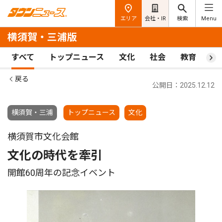
エリア
会社・IR
検索
Menu
横須賀・三浦版
すべて
トップニュース
文化
社会
教育
ス
戻る
公開日：2025.12.12
横須賀・三浦
トップニュース
文化
横須賀市文化会館
文化の時代を牽引
開館60周年の記念イベント