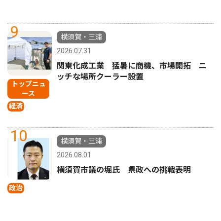
9
横須賀・三浦
2026.07.31
関東化成工業 猛暑に商機、市場開拓 ニ
ッチな場所クーラー設置
トップニュ
ース
経済
10
横須賀・三浦
2026.08.01
横須賀市議の堀氏 県政への挑戦表明
政治