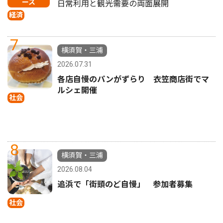
ース
日常利用と観光需要の両面展開
経済
7
横須賀・三浦
2026.07.31
各店自慢のパンがずらり 衣笠商店街でマ
ルシェ開催
社会
8
横須賀・三浦
2026.08.04
追浜で「街頭のど自慢」 参加者募集
社会