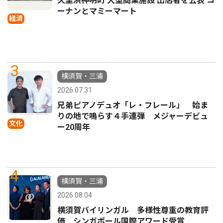
久里浜神明町 大型商業施設 出店者を公表 コ
ーナンとマミーマート
経済
3
横須賀・三浦
2026.07.31
兄弟ピアノデュオ「レ・フレール」 始ま
りの地で鳴らす４手連弾 メジャーデビュ
文化
ー20周年
4
横須賀・三浦
2026.08.04
横須賀バイリンガル 多様性尊重の教育評
価 シンガポール国際アワード受賞