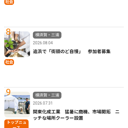
社会
8
横須賀・三浦
2026.08.04
追浜で「街頭のど自慢」 参加者募集
社会
9
横須賀・三浦
2026.07.31
関東化成工業 猛暑に商機、市場開拓 ニ
ッチな場所クーラー設置
トップニュ
ース