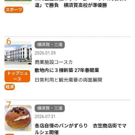
道」で勝負 横須賀高校が準優勝
スポーツ
6
横須賀・三浦
2026.01.09
商業施設コースカ
敷地内に３棟新築 27年春開業
トップニュ
ース
日常利用と観光需要の両面展開
経済
7
横須賀・三浦
2026.07.31
各店自慢のパンがずらり 衣笠商店街でマ
ルシェ開催