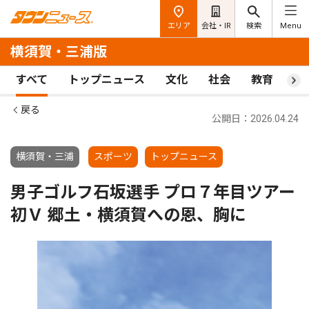
エリア
会社・IR
検索
Menu
横須賀・三浦版
すべて
トップニュース
文化
社会
教育
ス
戻る
公開日：2026.04.24
横須賀・三浦
スポーツ
トップニュース
男子ゴルフ石坂選手 プロ７年目ツアー
初Ｖ 郷土・横須賀への恩、胸に