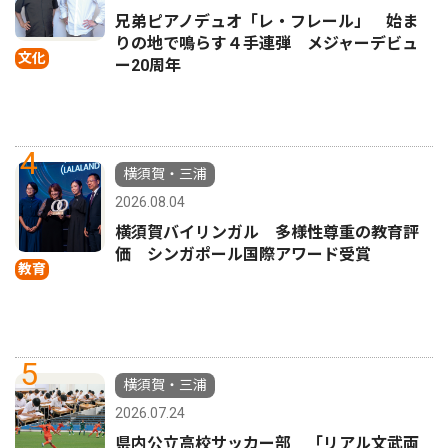
兄弟ピアノデュオ「レ・フレール」 始ま
りの地で鳴らす４手連弾 メジャーデビュ
文化
ー20周年
4
横須賀・三浦
2026.08.04
横須賀バイリンガル 多様性尊重の教育評
価 シンガポール国際アワード受賞
教育
5
横須賀・三浦
2026.07.24
県内公立高校サッカー部 「リアル文武両