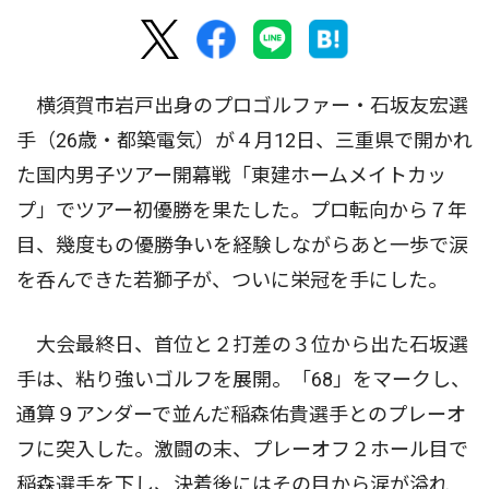
横須賀市岩戸出身のプロゴルファー・石坂友宏選
手（26歳・都築電気）が４月12日、三重県で開かれ
た国内男子ツアー開幕戦「東建ホームメイトカッ
プ」でツアー初優勝を果たした。プロ転向から７年
目、幾度もの優勝争いを経験しながらあと一歩で涙
を呑んできた若獅子が、ついに栄冠を手にした。
大会最終日、首位と２打差の３位から出た石坂選
手は、粘り強いゴルフを展開。「68」をマークし、
通算９アンダーで並んだ稲森佑貴選手とのプレーオ
フに突入した。激闘の末、プレーオフ２ホール目で
稲森選手を下し、決着後にはその目から涙が溢れ