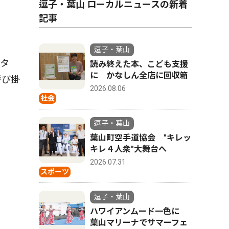
逗子・葉山 ローカルニュースの新着
記事
逗子・葉山
タ
読み終えた本、こども支援
に かなしん全店に回収箱
呼び掛
2026.08.06
社会
逗子・葉山
葉山町空手道協会 "キレッ
キレ４人衆"大舞台へ
2026.07.31
スポーツ
逗子・葉山
ハワイアンムード一色に
葉山マリーナでサマーフェ