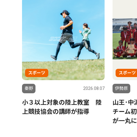
スポーツ
スポーツ
秦野
2026.08.07
伊勢原
小３以上対象の陸上教室 陸
山王･中
上競技協会の講師が指導
チーム初
が一丸に