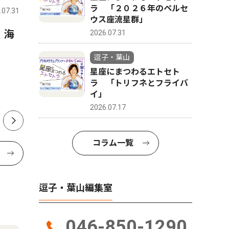
ラ 「２０２６年のペルセ
.07.31
逗子・葉山
2026.07.31
逗子・葉山
ウス座流星群」
 海
星座にまつわるエトセトラ
ALS患
2026.07.31
「２０２６年のペルセウス座
る(一財)
逗子・葉山
流星群」
の未来研
星座にまつわるエトセト
る 畠中
ラ 「トリフネとフライバ
山在住 6
イ」
2026.07.17
コラム一覧
逗子・葉山編集室
046-850-1290