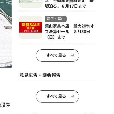
ス 不動産を無料査定 締
切迫る、８月17日まで
逗子・葉山
葉山家具本店 最大20％オ
フ決算セール ８月30日
（日）まで
すべて見る
意見広告・議会報告
すべて見る
漁港岸