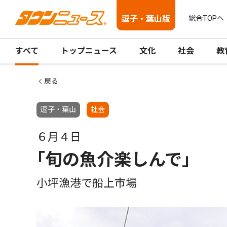
逗子・葉山版
総合TOPへ
すべて
トップニュース
文化
社会
教
戻る
逗子・葉山
社会
６月４日
｢旬の魚介楽しんで｣
小坪漁港で船上市場