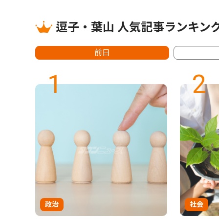
逗子・葉山 人気記事ランキン
前日
1
2
政治
社会