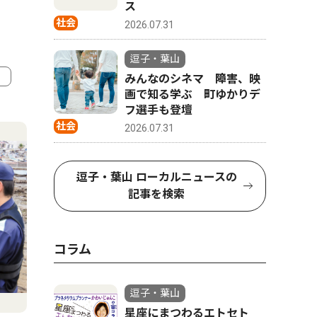
ス
社会
2026.07.31
逗子・葉山
みんなのシネマ 障害、映
画で知る学ぶ 町ゆかりデ
4
5
フ選手も登壇
社会
2026.07.31
逗子・葉山 ローカルニュースの
記事を検索
コラム
逗子・葉山
コラム
人物風土
星座にまつわるエトセト