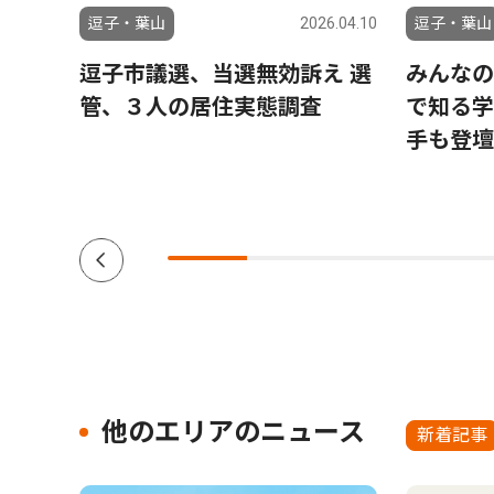
6.07.31
逗子・葉山
2026.04.10
逗子・葉山
レッキ
逗子市議選、当選無効訴え 選
みんなの
管、３人の居住実態調査
で知る学
手も登壇
他のエリアのニュース
新着記事