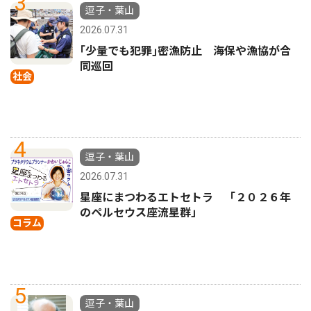
3
逗子・葉山
2026.07.31
｢少量でも犯罪｣密漁防止 海保や漁協が合
同巡回
社会
4
逗子・葉山
2026.07.31
星座にまつわるエトセトラ 「２０２６年
のペルセウス座流星群」
コラム
5
逗子・葉山