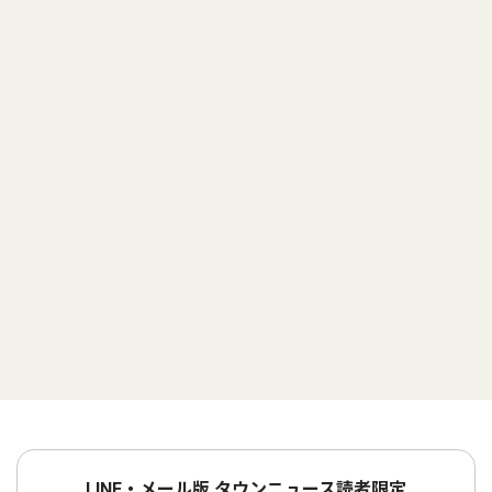
LINE・メール版 タウンニュース読者限定