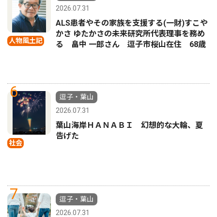
2026.07.31
ALS患者やその家族を支援する(一財)すこや
かさ ゆたかさの未来研究所代表理事を務め
人物風土記
る 畠中 一郎さん 逗子市桜山在住 68歳
6
逗子・葉山
2026.07.31
葉山海岸ＨＡＮＡＢＩ 幻想的な大輪、夏
告げた
社会
7
逗子・葉山
2026.07.31