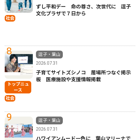
ずし平和デー 命の尊さ、次世代に 逗子
文化プラザで７日から
社会
8
逗子・葉山
2026.07.31
子育てサイトズシノコ 居場所つなぐ掲示
板 医療施設や支援情報掲載
トップニュ
ース
社会
9
逗子・葉山
2026.07.31
ハワイアンムード一色に 葉山マリーナで