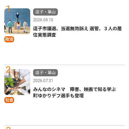
1
逗子・葉山
2026.04.10
逗子市議選、当選無効訴え 選管、３人の居
住実態調査
政治
2
逗子・葉山
2026.07.31
みんなのシネマ 障害、映画で知る学ぶ
町ゆかりデフ選手も登壇
社会