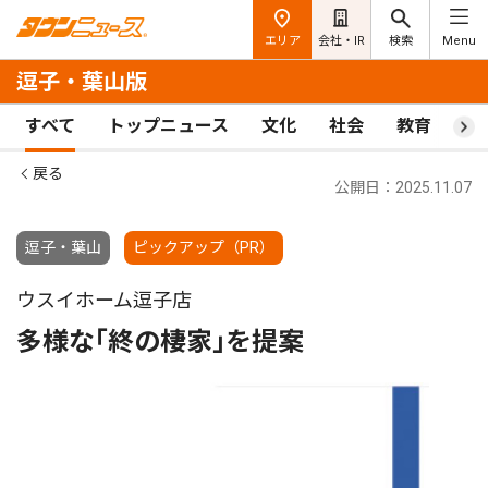
エリア
会社・IR
検索
Menu
逗子・葉山版
すべて
トップニュース
文化
社会
教育
ス
戻る
公開日：2025.11.07
逗子・葉山
ピックアップ（PR）
ウスイホーム逗子店
多様な｢終の棲家｣を提案