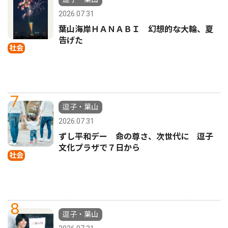
2026.07.31
葉山海岸ＨＡＮＡＢＩ 幻想的な大輪、夏
告げた
社会
7
逗子・葉山
2026.07.31
ずし平和デー 命の尊さ、次世代に 逗子
文化プラザで７日から
社会
8
逗子・葉山