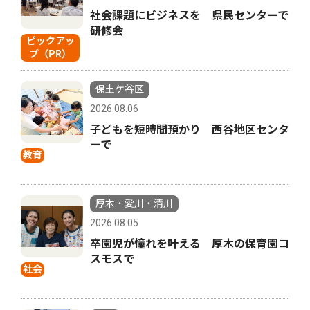
社会課題にビジネスを 県民センターで
研修会
ピックアッ
プ（PR）
保土ケ谷区
2026.08.06
子どもを短時間預かり 西谷地区センタ
ーで
教育
厚木・愛川・清川
2026.08.05
卒園児が憧れを叶える 厚木の保育園コ
スモスで
社会