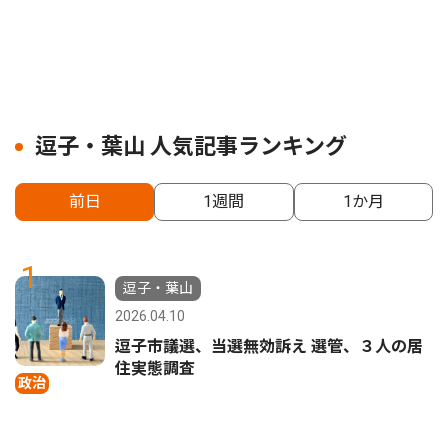
逗子・葉山 人気記事ランキング
前日
1週間
1か月
1
逗子・葉山
2026.04.10
逗子市議選、当選無効訴え 選管、３人の居
住実態調査
政治