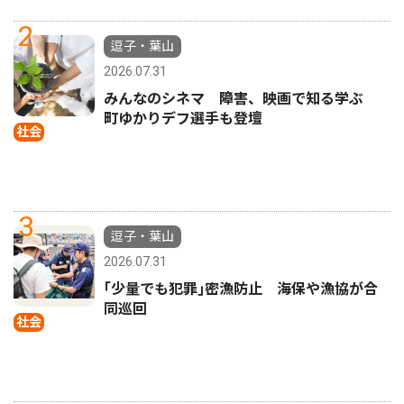
2
逗子・葉山
2026.07.31
みんなのシネマ 障害、映画で知る学ぶ
町ゆかりデフ選手も登壇
社会
3
逗子・葉山
2026.07.31
｢少量でも犯罪｣密漁防止 海保や漁協が合
同巡回
社会