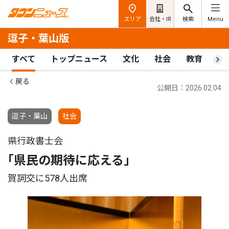
エリア
会社・IR
検索
Menu
逗子・葉山版
すべて
トップニュース
文化
社会
教育
ス
戻る
公開日：2026.02.04
逗子・葉山
社会
県行政書士会
｢県民の期待に応える｣
賀詞交に578人出席