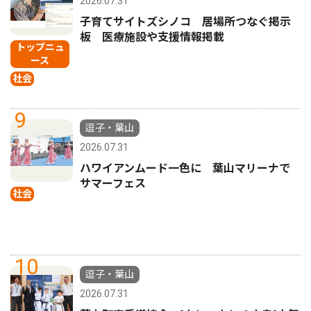
2026.07.31
子育てサイトズシノコ 居場所つなぐ掲示
板 医療施設や支援情報掲載
トップニュ
ース
社会
9
逗子・葉山
2026.07.31
ハワイアンムード一色に 葉山マリーナで
サマーフェス
社会
10
逗子・葉山
2026.07.31