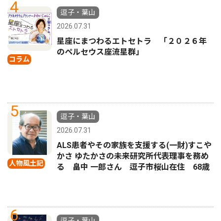
4
逗子・葉山
2026.07.31
星座にまつわるエトセトラ 「２０２６年
のペルセウス座流星群」
コラム
5
逗子・葉山
2026.07.31
ALS患者やその家族を支援する(一財)すこや
かさ ゆたかさの未来研究所代表理事を務め
人物風土記
る 畠中 一郎さん 逗子市桜山在住 68歳
6
逗子・葉山