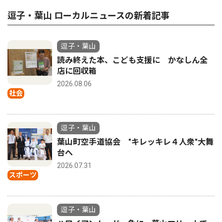
逗子・葉山 ローカルニュースの新着記事
逗子・葉山
読み終えた本、こども支援に かなしん全
店に回収箱
2026.08.06
社会
逗子・葉山
葉山町空手道協会 "キレッキレ４人衆"大舞
台へ
2026.07.31
スポーツ
逗子・葉山