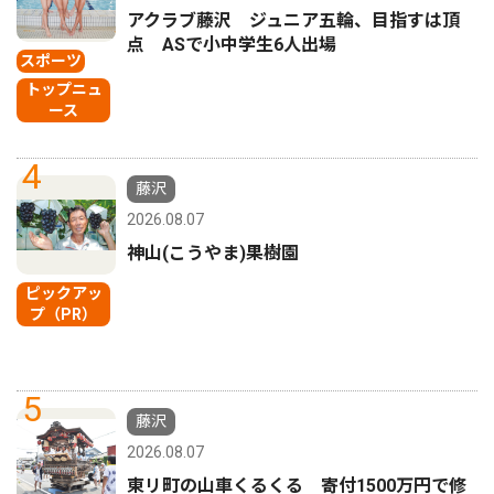
アクラブ藤沢 ジュニア五輪、目指すは頂
点 ASで小中学生6人出場
スポーツ
トップニュ
ース
4
藤沢
2026.08.07
神山(こうやま)果樹園
ピックアッ
プ（PR）
5
藤沢
2026.08.07
東リ町の山車くるくる 寄付1500万円で修