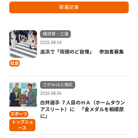
新着記事
横須賀・三浦
2026.08.04
追浜で「街頭のど自慢」 参加者募集
社会
さがみはら南区
2026.08.06
白井選手 ７人目のＨＡ（ホームタウン
アスリート）に 「金メダルを相模原
スポーツ
に」
トップニュ
ース