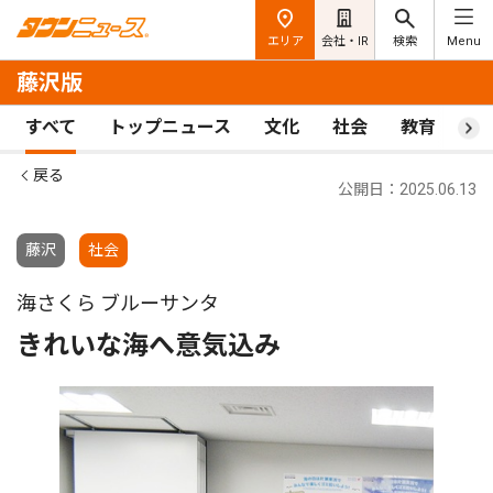
エリア
会社・IR
検索
Menu
藤沢版
すべて
トップニュース
文化
社会
教育
ス
戻る
公開日：2025.06.13
藤沢
社会
海さくら ブルーサンタ
きれいな海へ意気込み