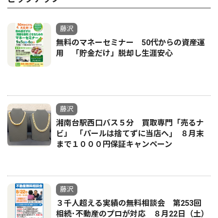
藤沢
無料のマネーセミナー 50代からの資産運
用 「貯金だけ」脱却し生涯安心
藤沢
湘南台駅西口バス５分 買取専門「売るナ
ビ」 ｢パールは捨てずに当店へ｣ ８月末
まで１０００円保証キャンペーン
藤沢
３千人超える実績の無料相談会 第253回
相続･不動産のプロが対応 ８月22日（土）