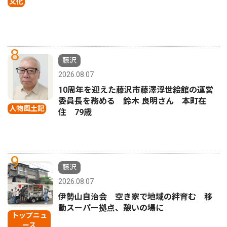
文化
8
藤沢
2026.08.07
10周年を迎えた藤沢市藤澤浮世絵館の運営
委員長を務める 鈴木 良明さん 本町在
人物風土記
住 79歳
9
藤沢
2026.08.07
伊勢山自治会 空き家で地域の絆育む 移
動スーパー拠点、憩いの場に
トップニュ
ース