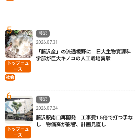
5
藤沢
2026.07.31
「藤沢産」の流通視野に 日大生物資源科
学部が巨大キノコの人工栽培実験
トップニュ
ース
社会
6
藤沢
2026.07.24
藤沢駅南口再開発 工事費1.5倍で打つ手な
し 物価高が影響、計画見直し
トップニュ
ース