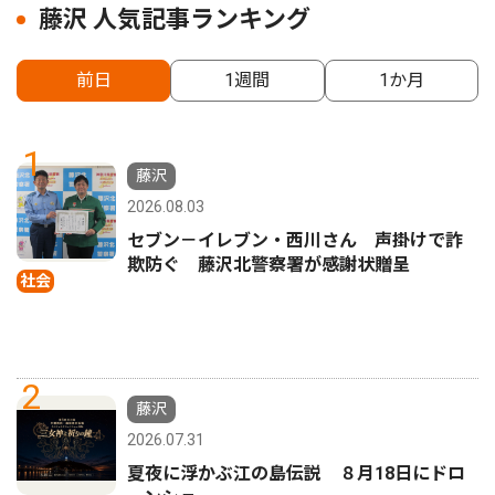
藤沢 人気記事ランキング
前日
1週間
1か月
1
藤沢
2026.08.03
セブン－イレブン・西川さん 声掛けで詐
欺防ぐ 藤沢北警察署が感謝状贈呈
社会
2
藤沢
2026.07.31
夏夜に浮かぶ江の島伝説 ８月18日にドロ