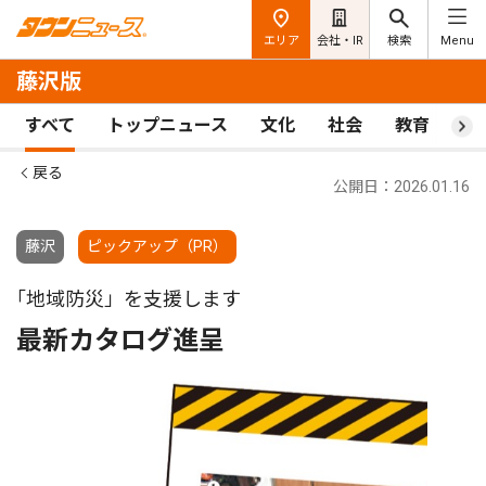
エリア
会社・IR
検索
Menu
藤沢版
すべて
トップニュース
文化
社会
教育
ス
戻る
公開日：2026.01.16
藤沢
ピックアップ（PR）
｢地域防災」を支援します
最新カタログ進呈