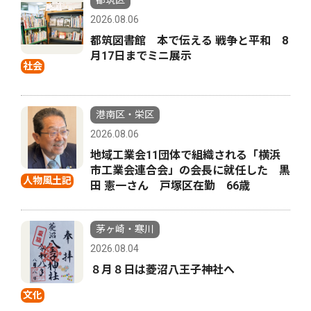
都筑区
2026.08.06
都筑図書館 本で伝える 戦争と平和 8
月17日までミニ展示
社会
港南区・栄区
2026.08.06
地域工業会11団体で組織される「横浜
市工業会連合会」の会長に就任した 黒
人物風土記
田 憲一さん 戸塚区在勤 66歳
茅ヶ崎・寒川
2026.08.04
８月８日は菱沼八王子神社へ
文化