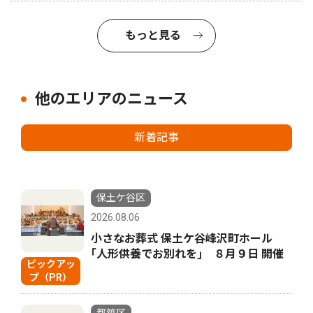
もっと見る
他のエリアのニュース
新着記事
保土ケ谷区
2026.08.06
小さなお葬式 保土ケ谷峰沢町ホール
｢人形供養でお別れを｣ ８月９日 開催
ピックアッ
プ（PR）