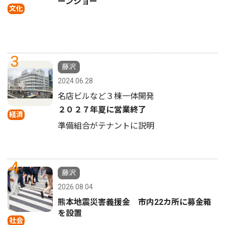
ーンショー
文化
3
藤沢
2024.06.28
名店ビルなど３棟一体開発
２０２７年夏に営業終了
経済
準備組合がテナントに説明
4
藤沢
2026.08.04
熊本地震災害義援金 市内22カ所に募金箱
を設置
社会