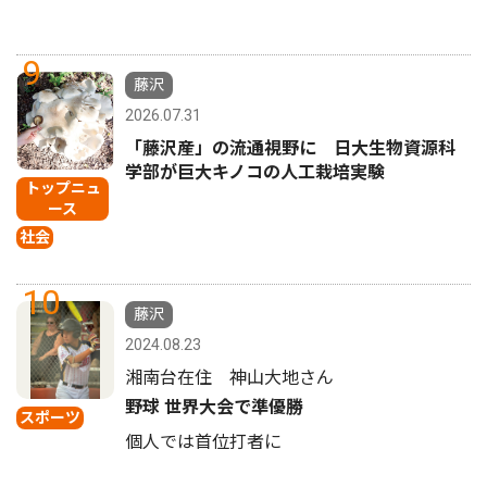
9
藤沢
2026.07.31
「藤沢産」の流通視野に 日大生物資源科
学部が巨大キノコの人工栽培実験
トップニュ
ース
社会
10
藤沢
2024.08.23
湘南台在住 神山大地さん
野球 世界大会で準優勝
スポーツ
個人では首位打者に