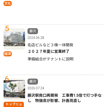
文化
5
藤沢
2024.06.28
名店ビルなど３棟一体開発
２０２７年夏に営業終了
経済
準備組合がテナントに説明
6
藤沢
2026.07.24
藤沢駅南口再開発 工事費1.5倍で打つ手な
し 物価高が影響、計画見直し
トップニュ