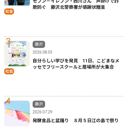
セブン－イレブン・西川さん 声掛けで詐
欺防ぐ 藤沢北警察署が感謝状贈呈
社会
3
藤沢
2026.08.05
自分らしい学びを発見 11日、こどまなメ
ッセでフリースクールと居場所が大集合
社会
4
藤沢
2026.07.29
発酵食品と盆踊り ８月５日江の島で祭り