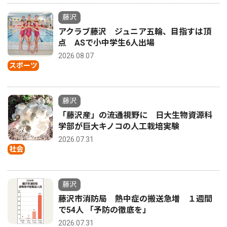
藤沢
アクラブ藤沢 ジュニア五輪、目指すは頂
点 ASで小中学生6人出場
2026.08.07
スポーツ
藤沢
「藤沢産」の流通視野に 日大生物資源科
学部が巨大キノコの人工栽培実験
2026.07.31
社会
藤沢
藤沢市消防局 熱中症の搬送急増 １週間
で54人 「予防の徹底を」
2026.07.31