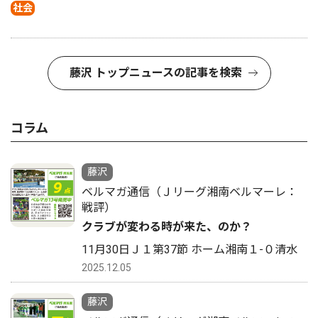
社会
藤沢 トップニュースの記事を検索
コラム
藤沢
ベルマガ通信（Ｊリーグ湘南ベルマーレ：
戦評）
クラブが変わる時が来た、のか？
11月30日Ｊ１第37節 ホーム湘南１-０清水
2025.12.05
藤沢