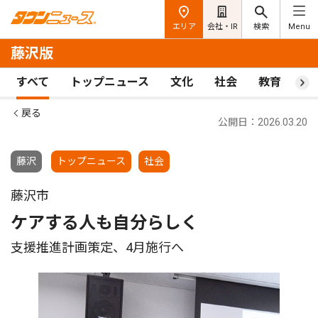
エリア
会社・IR
検索
Menu
藤沢版
すべて
トップニュース
文化
社会
教育
ス
戻る
公開日：2026.03.20
藤沢
トップニュース
社会
藤沢市
ケアする人も自分らしく
支援推進計画策定、4月施行へ