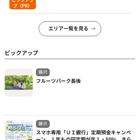
プ（PR）
エリア一覧を見る
ピックアップ
藤沢
フルーツパーク長後
藤沢
スマホ専用「ＵＩ銀行」定期預金キャンペ
ーン １年もの円定期が年１・50％ きら