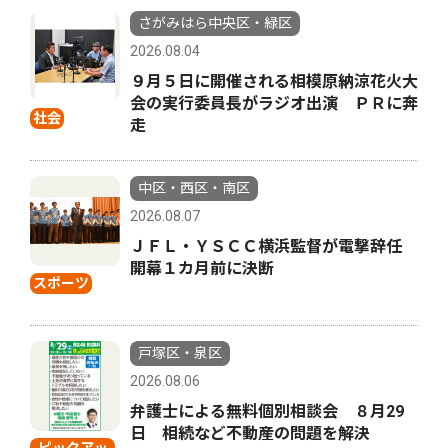
さがみはら中央区・緑区
2026.08.04
９月５日に開催される相模原納涼花火大
会の実行委員長がラジオ出演 ＰＲに奔
社会
走
中区・西区・南区
2026.08.07
ＪＦＬ・ＹＳＣＣ横浜監督が電撃辞任
開幕１カ月前に決断
スポーツ
戸塚区・泉区
2026.08.06
弁護士による無料個別相談会 ８月29
日 相続など不動産の問題を解決
ピックアッ