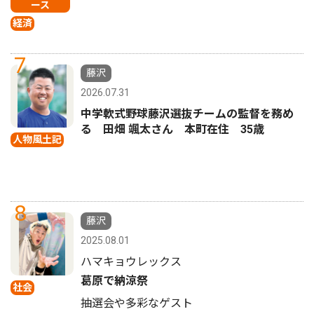
ース
経済
7
藤沢
2026.07.31
中学軟式野球藤沢選抜チームの監督を務め
る 田畑 颯太さん 本町在住 35歳
人物風土記
8
藤沢
2025.08.01
ハマキョウレックス
葛原で納涼祭
社会
抽選会や多彩なゲスト