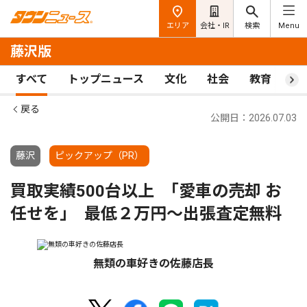
エリア
会社・IR
検索
Menu
藤沢版
すべて
トップニュース
文化
社会
教育
ス
戻る
公開日：2026.07.03
藤沢
ピックアップ（PR）
買取実績500台以上 ｢愛車の売却 お
任せを｣ 最低２万円〜出張査定無料
無類の車好きの佐藤店長