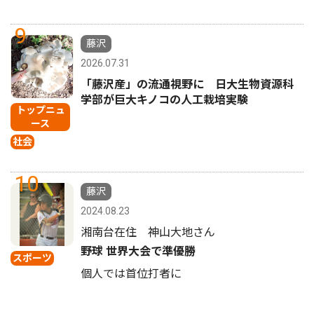
9
藤沢
2026.07.31
「藤沢産」の流通視野に 日大生物資源科
学部が巨大キノコの人工栽培実験
トップニュ
ース
社会
10
藤沢
2024.08.23
湘南台在住 神山大地さん
野球 世界大会で準優勝
スポーツ
個人では首位打者に