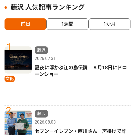
藤沢 人気記事ランキング
前日
1週間
1か月
1
藤沢
2026.07.31
夏夜に浮かぶ江の島伝説 ８月18日にドロ
ーンショー
文化
2
藤沢
2026.08.03
セブン－イレブン・西川さん 声掛けで詐