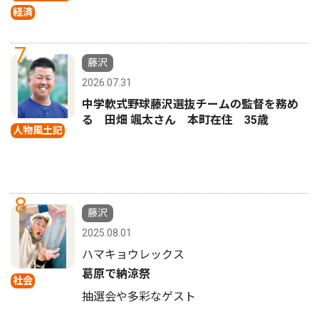
経済
7
藤沢
2026.07.31
中学軟式野球藤沢選抜チームの監督を務め
る 田畑 颯太さん 本町在住 35歳
人物風土記
8
藤沢
2025.08.01
ハマキョウレックス
葛原で納涼祭
社会
抽選会や多彩なゲスト