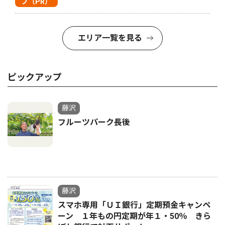
プ（PR）
エリア一覧を見る
ピックアップ
藤沢
フルーツパーク長後
藤沢
スマホ専用「ＵＩ銀行」定期預金キャンペ
ーン １年もの円定期が年１・50％ きら