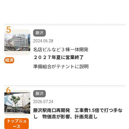
5
藤沢
2024.06.28
名店ビルなど３棟一体開発
２０２７年夏に営業終了
経済
準備組合がテナントに説明
6
藤沢
2026.07.24
藤沢駅南口再開発 工事費1.5倍で打つ手な
し 物価高が影響、計画見直し
トップニュ
ース