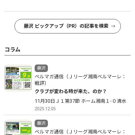
藤沢 ピックアップ（PR）の記事を検索
コラム
藤沢
ベルマガ通信（Ｊリーグ湘南ベルマーレ：
戦評）
クラブが変わる時が来た、のか？
11月30日Ｊ１第37節 ホーム湘南１-０清水
2025.12.05
藤沢
ベルマガ通信（Ｊリーグ湘南ベルマーレ：