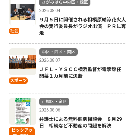
さがみはら中央区・緑区
2026.08.04
９月５日に開催される相模原納涼花火大
会の実行委員長がラジオ出演 ＰＲに奔
社会
走
中区・西区・南区
2026.08.07
ＪＦＬ・ＹＳＣＣ横浜監督が電撃辞任
開幕１カ月前に決断
スポーツ
戸塚区・泉区
2026.08.06
弁護士による無料個別相談会 ８月29
日 相続など不動産の問題を解決
ピックアッ