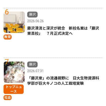
6
藤沢
2026.06.26
藤沢清流と深沢が統合 新校名案は「藤沢
東高校」 ７月正式決定へ
教育
7
藤沢
2026.07.31
「藤沢産」の流通視野に 日大生物資源科
学部が巨大キノコの人工栽培実験
トップニュ
ース
社会