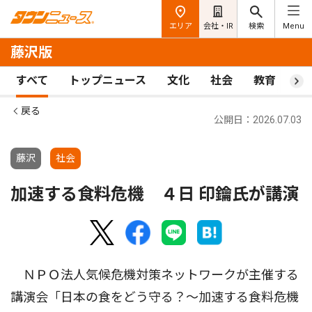
エリア
会社・IR
検索
Menu
藤沢版
すべて
トップニュース
文化
社会
教育
ス
戻る
公開日：2026.07.03
藤沢
社会
加速する食料危機 ４日 印鑰氏が講演
ＮＰＯ法人気候危機対策ネットワークが主催する
講演会「日本の食をどう守る？〜加速する食料危機