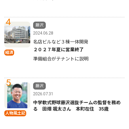
4
藤沢
2024.06.28
名店ビルなど３棟一体開発
２０２７年夏に営業終了
経済
準備組合がテナントに説明
5
藤沢
2026.07.31
中学軟式野球藤沢選抜チームの監督を務め
る 田畑 颯太さん 本町在住 35歳
人物風土記