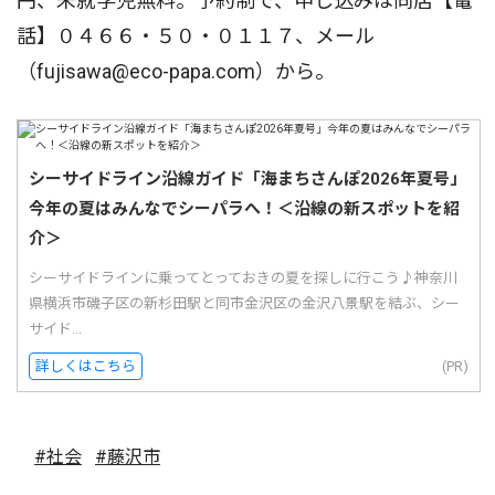
円、未就学児無料。予約制で、申し込みは同店【電
話】０４６６・５０・０１１７、メール
（fujisawa@eco-papa.com）から。
シーサイドライン沿線ガイド「海まちさんぽ2026年夏号」
今年の夏はみんなでシーパラへ！＜沿線の新スポットを紹
介＞
シーサイドラインに乗ってとっておきの夏を探しに行こう♪神奈川
県横浜市磯子区の新杉田駅と同市金沢区の金沢八景駅を結ぶ、シー
サイド...
詳しくはこちら
(PR)
#社会
#藤沢市