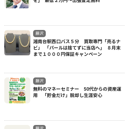
を｣ 最低２万円〜出張査定無料
藤沢
湘南台駅西口バス５分 買取専門「売るナ
ビ」 ｢パールは捨てずに当店へ｣ ８月末
まで１０００円保証キャンペーン
藤沢
無料のマネーセミナー 50代からの資産運
用 「貯金だけ」脱却し生涯安心
藤沢