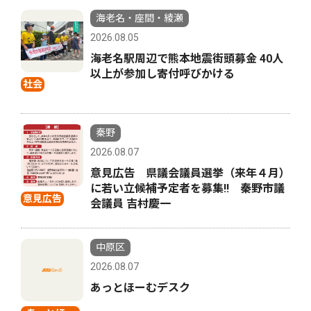
海老名・座間・綾瀬
2026.08.05
海老名駅周辺で熊本地震街頭募金 40人
以上が参加し寄付呼びかける
社会
秦野
2026.08.07
意見広告 県議会議員選挙（来年４月）
に若い立候補予定者を募集‼ 秦野市議
意見広告
会議員 吉村慶一
中原区
2026.08.07
あっとほーむデスク