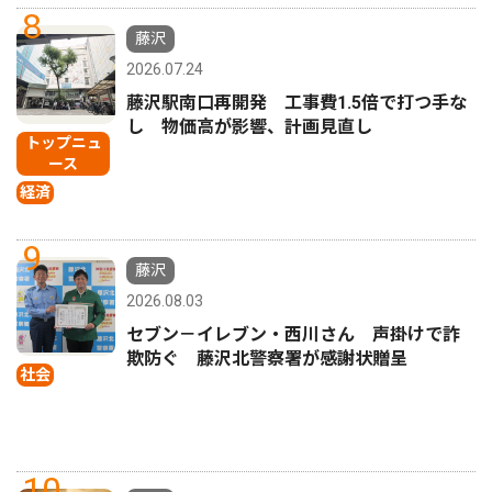
8
藤沢
2026.07.24
藤沢駅南口再開発 工事費1.5倍で打つ手な
し 物価高が影響、計画見直し
トップニュ
ース
経済
9
藤沢
2026.08.03
セブン－イレブン・西川さん 声掛けで詐
欺防ぐ 藤沢北警察署が感謝状贈呈
社会
10