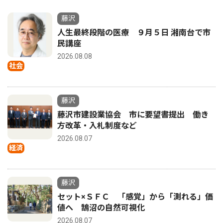
藤沢
人生最終段階の医療 ９月５日 湘南台で市
民講座
2026.08.08
社会
藤沢
藤沢市建設業協会 市に要望書提出 働き
方改革・入札制度など
2026.08.07
経済
藤沢
セット×ＳＦＣ 「感覚」から「測れる」価
値へ 鵠沼の自然可視化
2026.08.07