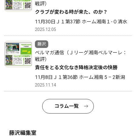
戦評）
クラブが変わる時が来た、のか？
11月30日Ｊ１第37節 ホーム湘南１-０清水
2025.12.05
藤沢
ベルマガ通信（Ｊリーグ湘南ベルマーレ：
戦評）
責任をとる文化なき降格決定後の快勝
11月8日Ｊ１第36節 ホーム湘南 5 – 2新潟
2025.11.14
コラム一覧
藤沢編集室