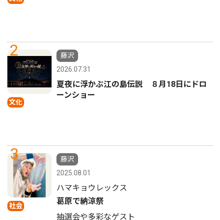
2
藤沢
2026.07.31
夏夜に浮かぶ江の島伝説 ８月18日にドロ
ーンショー
文化
3
藤沢
2025.08.01
ハマキョウレックス
葛原で納涼祭
社会
抽選会や多彩なゲスト