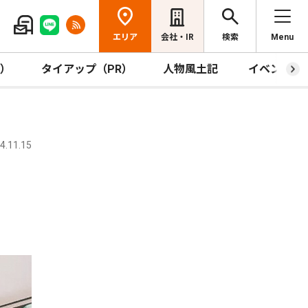
エリア
会社・IR
検索
Menu
R）
タイアップ（PR）
人物風土記
イベント
.11.15