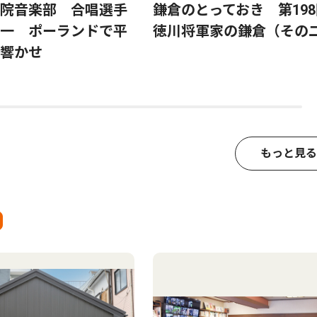
院音楽部 合唱選手
鎌倉のとっておき 第19
一 ポーランドで平
徳川将軍家の鎌倉（その
響かせ
もっと見る