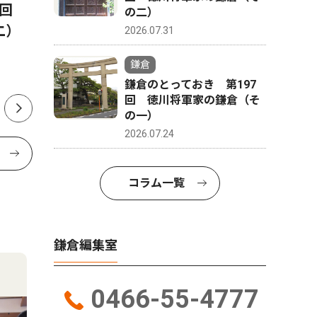
8回
鎌倉学園剣道部 岩瀬中・
鎌倉市議
の二）
二）
仲本さんも切符つかむ
長に辞職
2026.07.31
鎌倉
鎌倉のとっておき 第197
回 徳川将軍家の鎌倉（そ
の一）
2026.07.24
コラム一覧
鎌倉編集室
0466-55-4777