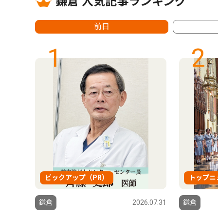
鎌倉 人気記事ランキング
前日
1
2
ピックアップ（PR）
トップニ
6.07.31
鎌倉
2026.07.31
鎌倉