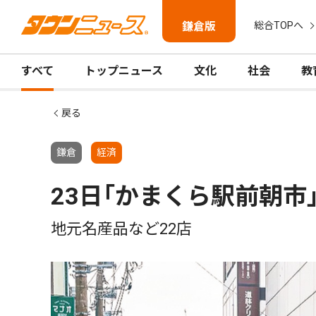
鎌倉版
総合TOPへ
すべて
トップニュース
文化
社会
教
戻る
鎌倉
経済
23日｢かまくら駅前朝市
地元名産品など22店