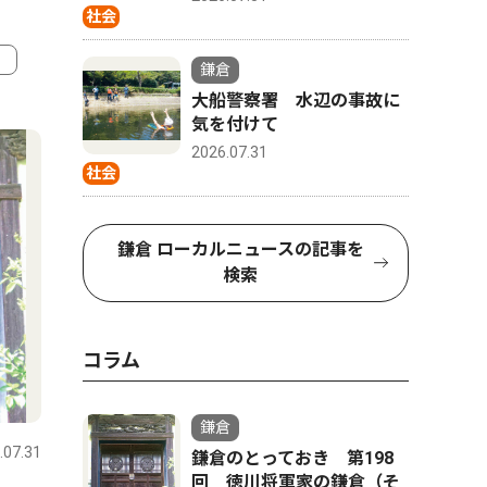
社会
鎌倉
大船警察署 水辺の事故に
4
5
気を付けて
2026.07.31
社会
鎌倉 ローカルニュースの記事を
検索
コラム
スポーツ
トップニュース
政治
鎌倉
.07.31
鎌倉
2026.07.31
鎌倉
鎌倉のとっておき 第198
回 徳川将軍家の鎌倉（そ