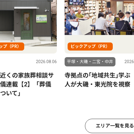
ップ（PR）
ピックアップ（PR）
2026.08.06
平塚・大磯・二宮・中井
2026
近くの家族葬相談サ
寺拠点の｢地域共生｣学ぶ 
儀連載【2】「葬儀
人が大磯・東光院を視察
ついて」
エリア一覧を見る