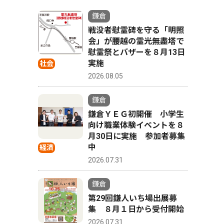
鎌倉
戦没者慰霊碑を守る「明照
会」が腰越の霊光無盡塔で
慰霊祭とバザーを８月13日
実施
社会
2026.08.05
鎌倉
鎌倉ＹＥＧ初開催 小学生
向け職業体験イベントを８
月30日に実施 参加者募集
中
経済
2026.07.31
鎌倉
第29回鎌人いち場出展募
集 ８月１日から受付開始
2026.07.31