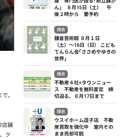
座 専門医が語る｢前立腺が
ん｣ ８月15日（土） 午
後２時から 要予約
鎌倉
鎌倉芸術館 ８月１日
（土）〜16日（日） こども
てんらん会｢ささめやゆきの
世界｣
鎌倉
不動産４社×タウンニュー
ス 不動産を無料査定 締
まで。
切迫る、８月17日まで
鎌倉
ウスイホーム逗子店 不動
2店舗
産買取を強化中 室内その
まま売却可能
、ク