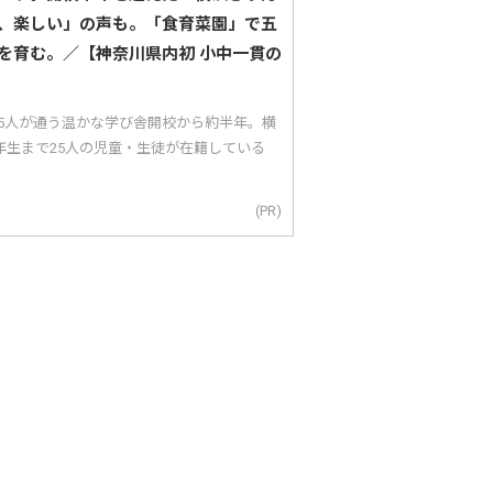
、楽しい」の声も。「食育菜園」で五
を育む。／【神奈川県内初 小中一貫の
25人が通う温かな学び舎開校から約半年。横
年生まで25人の児童・生徒が在籍している
(PR)